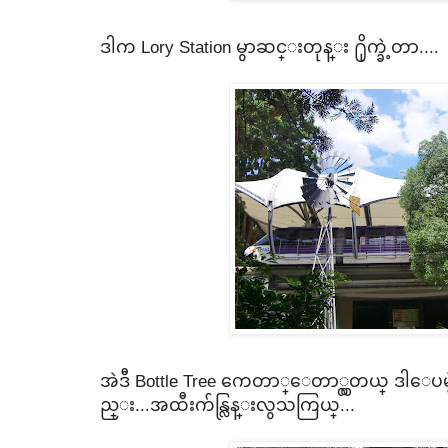
ဒါက Lory Station မွာဆင္းတုန္း ႐ိုက္ခဲ့တာ....
အဲဒီ Bottle Tree ကေတာ္ေတာ္လွတယ္ ဒါေပမဲ
ည္း...အထီးက်န္လြန္းလွသကြယ္...