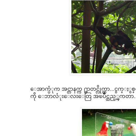
ေအာက္ပံုက အင္တာနက္က ႐ွာတင္လိုက္တာ...ငွ
ကို ေဘာလံုးေလးေတြ အၿပိဳင္ထည့္ၾကတာ..