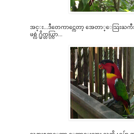
အင္း...ဒီတေကာင္ကေတာ့ အေတာ္ေသြးႀကီးတ
ဖစ္လဲ ႐ိုက္တယ္ကြာ...