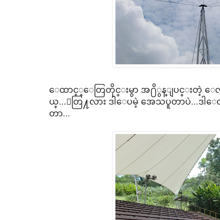
ေထာင့္ေတြတိုင္းမွာ အ႐ိွန္ျပင္းတဲ့ 
ယ္...ေတြ႔လား ဒါေပမဲ့ အေသပူတာပဲ...ဒါေတ
တာ...