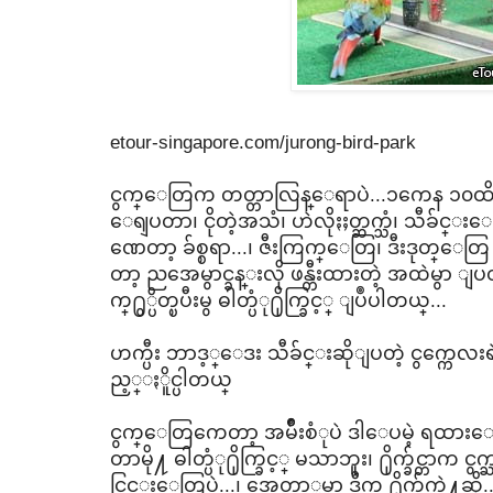
etour-singapore.com/jurong-bird-park
ငွက္ေတြက တတ္တာလြန္ေရာပဲ...၁ကေန ၁၀ထိ အ
ေရျပတာ၊ ငိုတဲ့အသံ၊ ဟဲလိုႏႈတ္ဆက္သံ၊ သီခ်င္း
ဏေတာ့ ခ်စ္စရာ...၊ ဇီးကြက္ေတြ၊ ဒီးဒုတ္ေ
တာ့ ညအေမွာင္ခန္းလို ဖန္တီးထားတဲ့ အထဲမွာ
က္႐ွ္ပိတ္ၿပီးမွ ဓါတ္ပံု႐ိုက္ခြင့္ ျပဳပါတယ္...
ဟက္ပီး ဘာဒ့္ေဒး သီခ်င္းဆိုျပတဲ့ ငွက္ကေလးရ
ည့္ႏိူင္ပါတယ္
ငွက္ေတြကေတာ့ အမ်ိဳးစံုပဲ ဒါေပမဲ့ ရထာ
တာမို႔ ဓါတ္ပံု႐ိုက္ခြင့္ မသာဘူး၊ ႐ိုက္ခ်င္တာက ငွ
င္ဂြင္းေတြပဲ...၊ အေတာ္လွမွာ ဒီက ႐ိုက္ခ်က္နဲ႔ဆို..