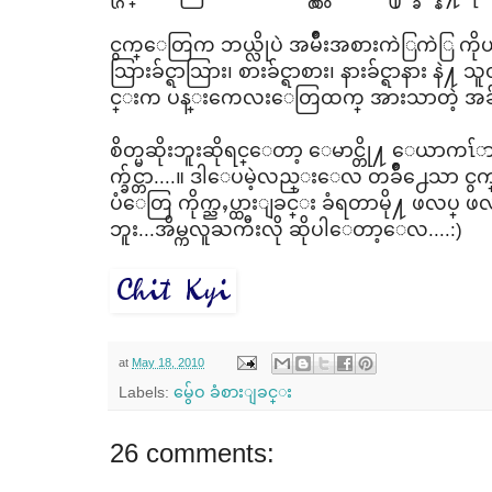
ငွက္ေတြက ဘယ္လိုပဲ အမ်ိဳးအစားကဲြကဲြ ကိုယ့္မ
သြားခ်င္ရာသြား၊ စားခ်င္ရာစား၊ နားခ်င္ရာနား နဲ႔
င္းက ပန္းကေလးေတြထက္ အားသာတဲ့ အခ်က္ပ
စိတ္မဆိုးဘူးဆိုရင္ေတာ့ ေမာင္တို႔ ေယာကၤ
က္ခ်င္တာ....။ ဒါေပမဲ့လည္းေလ တခ်ိဳ႕ေသာ
ပံေတြ ကိုက္ညႇပ္ထားျခင္း ခံရတာမို႔ ဖလပ္ ဖ
ဘူး...အိမ္ကလူႀကီးလို ဆိုပါေတာ့ေလ....:)
at
May 18, 2010
Labels:
မွ်ေဝ ခံစားျခင္း
26 comments: