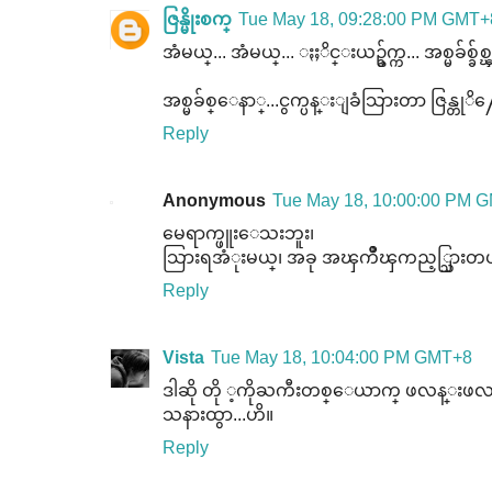
ဇြန္မိုးစက္
Tue May 18, 09:28:00 PM GMT+
အံမယ္... အံမယ္... ႏႈိင္းယဥ္ခ်က္က... အစ္မခ်စ္ခ်
အစ္မခ်စ္ေနာ္...ငွက္ပန္းျခံသြားတာ ဇြန္တုိ
Reply
Anonymous
Tue May 18, 10:00:00 PM 
မေရာက္ဖူးေသးဘူး၊
သြားရအံုးမယ္၊ အခု အၾကိဳၾကည့္သြားတ
Reply
Vista
Tue May 18, 10:04:00 PM GMT+8
ဒါဆို တို ့ကိုႀကီးတစ္ေယာက္ ဖလန္းဖလန
သနားထွာ...ဟိ။
Reply