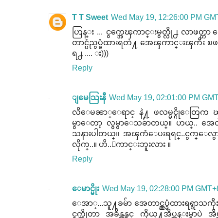
T T Sweet
Wed May 19, 12:26:00 PM GM
ဟြန္း ... ငွက္အေၾကာင္းမွတ္လို႕ လာဖတ္တာ
တာင္ပံညွပ္ခံထားရတဲ႔ အေၾကာင္းၾကီး 
ရ႕ .... း)))
Reply
ျမေသြးနီ
Wed May 19, 02:01:00 PM GM
လိေမၼာ္ေရာင္ နဲ႔ ဖလမ္မင္ဂိုေတြက ၾက
မွာေတာ့ လွမွာေသခ်ာတယ္။ ဟယ္.. အေတာင
သနားပါတယ္။ အၾကံေပးရရင္..ငွက္ေလွာင္အ
လိုက္..။ ဟိ..ေကာင္းဘူးလား ။
Reply
ေမာင္မိုး
Wed May 19, 02:28:00 PM GMT+
ေအာ္...သူ႔ခမ်ာ အေတာင္ညွပ္ခံထားရရွာသကိ
ငွက္ဆိုတာ အခ်ိန္တန္ရင္ ကိုယ္႔အိပ္တန္းမွာပဲ အ