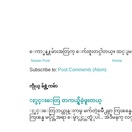
ေကာ္မန္႔မ်ားအတြက္ ေက်းဇူးတင္ပါတယ္။ ထင္ျမင္ခ
Newer Post
Home
Subscribe to:
Post Comments (Atom)
ကိုုယ္ ခ်စ္တဲ့ကဗ်ာ
ႏွင္းေတြ တကယ္ရွိခဲ့ဖူးတယ္
ႏွင္းေတြဘယ္တုန္းကမွ မက်တဲ့ၿမိဳ႕မွာ ကြၽန္မေနတ
ကြၽန္မ မပိုင္တဲ့အရာ ေမွ်ာ္လင့္တတ္ရံုပါ... အဲဒီမနက္ လက္ဘ