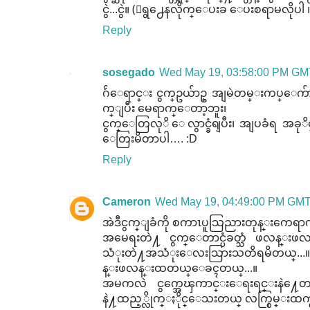
ငွဲ...ငွဲ။ (ေရွ႕ေနလိုက္ေပးခ ေပးစရာမလိုပါ 
Reply
sosegado
Wed May 19, 03:58:00 PM G
ဂ်ဴေရာင္း ငွက္ဥယ်ာဥ္ အျမဲတမ္းကပ္ေက်
က္ျပီး မေရာက္ေတာ့ဘူး၊
ငွက္ေတြလုိ ေလွာင္ခံရျပီး၊ အျပခံရ အခုိင
ေတြးမိတာပါ…. :D
Reply
Cameron
Wed May 19, 04:49:00 PM GM
အဲဒီငွက္ျခံကို စကာၤပူသြညားတုန္းကေရာက္
အမေရးတဲ႔ ငွက္ေတာင္ပံခတ္သံ ဖလန္းဖလ
သံုးတဲ႔အသံုးေလးသြားသတိရမိတယ္...။ 
န္းဖလန္းထတယ္ေခၚတယ္...။
အမကလဲ ငွက္အေၾကာင္းေရးရင္းနဲ႔ေတာ
နဲ႔ထည့္လိုက္ႏိုင္ေသးတယ္ လက္စြမ္းထက္ပါ့