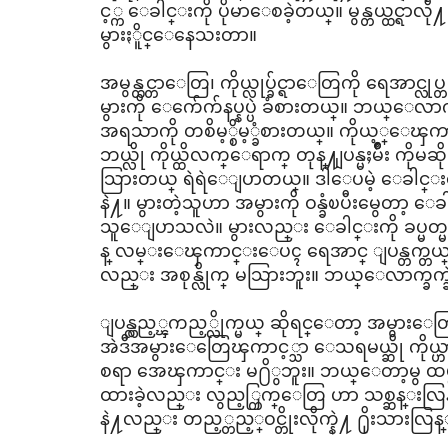
င့္က ေခါင္းကို ပိုမာေစခဲ့တယ္။ မွန္တယ္ထင္ရ
မွားႏိူင္ေနေသးတာ။
အမွန္ထင္တာေတြ၊ ကိုယ္လုပ္ခ်င္ရာေတြကို ရေအာင္လုပ
မွားကို ေက်ေက်နပ္နပ္ပဲ ခံစားတယ္။ ဘယ္ေလာ
အရသာကို တစိမ့္စိမ့္ခံစားတယ္။ ကိုယ့္ေၾကာ
ဘယ္လို ကိုယ္ထိလက္ေရာက္ တုန္႔ျပန္မႈမ်ိဳး ကိုမ
သြားတယ္ ရဲရဲေျပာတယ္။ ဒါေပမဲ့ ေခါင္းေ
နဲ႔။ မွားတဲ့သူဟာ အမွားကို ဝန္ခံၿပီးမွေတာ့
သူေျပာသလဲ။ မွားလည္း ေခါင္းကို ခပ္မတ္မ
န္ လမ္းေၾကာင္းေပၚ ရေအာင္ ျပန္တက္တယ္။
လည္း အစုန္လိုက္ မသြားဘူး။ ဘယ္ေလာက္ခက္ခ
ျပန္လွည့္ၾကည့္လိုက္မယ္ ဆိုရင္ေတာ့ အမွားေ
အဲဒီအမွားေတြေၾကာင့္သာ ေသရမယ္ဆို ကိုယ္ဟာ အ
စရာ အေၾကာင္း မ႐ိွဘူး။ ဘယ္ေတာ့မွ ထပ္
ထားခဲ့လည္း လွည့္ကြက္ေတြ ဟာ သစ္ဆန္းလြန္းေ
နဲ႔လည္း တည့္တည့္ဝင္တိုးလိုက္နဲ႔ ႐ိုးသားလြန္