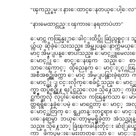
“ၾကည့္စမ္း နားေထာင္ေနတယ္ေပါ့ေလ
“နားမေထာင္လည္း ၾကားေနရတာပဲဟာ”
ေမာင္က ကၽြန္မႏွာေခါင္းထိပ္ကို ဆြဲညွစ္ရင္း သ
ယ္က်ယ္ ဆိုခဲ့ေသးသည္။ အိမ္အျပန္ေနာက္က်မယ္
မာင္ အိမ္ျပန္ေစာပါသည္။ ေမာင့္တူမေလးေတ
ေမာင့္ကို ေစာင့္ေနၾက သည္၊ ေစာေစာ
သာေၾကာင့္ ထိုညေနက ေမာင္ႏွင့္ကၽြ
အစီအစဥ္ကိုဖ်က္ကာ ေမာင္ အိမ္ျပန္သြားခဲ့ရတာ က
ေမာင့္ကို ျငင္းလိုက္ေစခ်င္ခဲ့သည္၊ ေမာင္
က္မွာ ထပ္စီစဥ္လို႔ ရႏိူင္သည္ေလ။ သို႔ေသာ္ 
င္ႀကိဳက္သလို လုပ္ပါေစေလ၊ ကၽြန္မကသာ ေမာင
တ္တရရွိေနခဲ့ေပမဲ့ ေမာင္ကေတာ့ ေမာင့္ အလု
ေမာင့္အတြက္ ေရွ႕တန္းတင္စရာ။ ေမာင္ႏွင့္
ပးေနရာမွာ ဘယ္ေတာ့မွမရွိခဲ့တာ အဲသည္တ
သည္။ သို႔ေသာ္ ခြဲၾကခါနီးတိုင္း ဆံႏြယ္စေ
ကာ ဖိကပ္နမ္းေမႊးတတ္ေသာ ေမာင့္ႏႈတ္ခမ