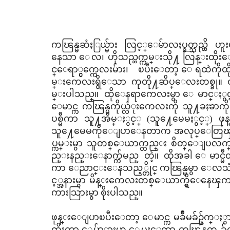
ကၽြန္မဆံႏြယ္မ်ား လြင့္ေမ်ာလႈပ္ခတ္သည္ထိ ဟ
နေသာ ေလ၊ ဟိုသည္ဘက္ကမ္းသို႔ လြန္းထိုး
င္ေရာ္ငွက္ကေလးမ်ား၊
ၿပီးေတာ့ ေရထဲကိုထ
မ္းကေလးရွိေသာ ကုတို႔ဆိပ္ေလးတစ္ခု။ 
မ္းပါသည္။ ထိုေနရာကေလးမွာ ေမာင္ႏွင့္က
ေမာင္က ကၽြန္မကိုယ္လံုးကေလးကို သူ႔ခႏၶာကို
ပစ္မီကာ သူ႔အိမ္ႏွင့္ (သူ႔ေမေမႏွင့္)
သူ႔ေမေမကိုေျပာေနတာက အလုပ္ေတြၾ
ပ္ကမ္းမွာ သူတစ္ေယာက္တည္း စိတ္ေျပလက္ေပ
ည္းနည္းေနာက္က်မည္ တဲ့။ ထိုအခါ ေမာ
ကာ ေညာင္းေနသည့္တိုင္ ကၽြန္မမွာ ေလသ
င့္အနားမွာ မိန္းကေလးတစ္ေယာက္ရွိေနေၾ
ကားသြားမွာ စိုးပါသည္။
ဖုန္းေျပာၿပီးေတာ့ ေမာင္က မခ်ိဳမခ်ဥ္မ်က္ႏွ
ထိုးကာ ေပ်ာ္လားဟု ေမးေတာ့ ကၽြန္မက ခ်က္ခ