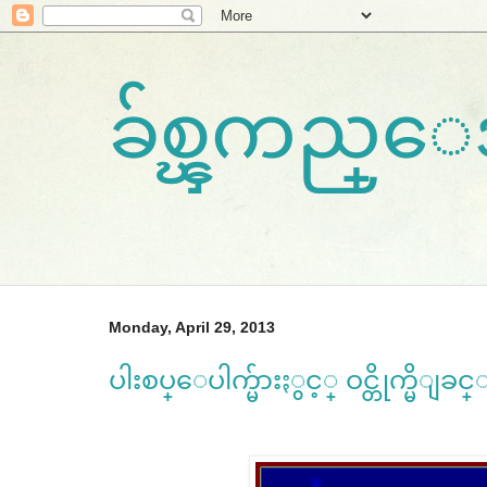
ခ်စ္ၾကည္
Monday, April 29, 2013
ပါးစပ္ေပါက္မ်ားႏွင့္ ဝင္တိုက္မိျခင