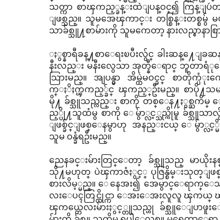
သတ္ကာ စာၾကည့္ခန္းထဲျပန္ဝင္၍ ကြန္ျပဴ
ျဖစ္သည္။ သူမအေၾကာင္း တစ္စြန္းတစ္စမ
သာခ်စ္သူ႔စာမ်ားကို သူမကေတာ့ နားလည္စာနာစ
ႏွစ္နာရီခန္႔စာေရးၿပီးလွ်င္ ခါးဆန္႔ေျခ
နီးလည္း မနီးလွေသာ အုတ္နီေရာင္ ဘူတာရံုက
သြားမည္။ အျပန္မွာ အိမ္ထဲမဝင္ခင္ စာတိုက္ပ
က္ႏိႈက္ၾကည့္ခ်င္ ၾကည့္ဦးမည္။ စာပို႔သ
မို႔ ခ်စ္သူသည္လည္း စာကို တစ္ေန႔ႏွစ္ႀကိ
ည့္ပို႔သူထံမွ စာကို ေမွ်ာ္လင့္သည္ကိုမူ ခ်စ္သ
ျဖစ္ခ်င္ျဖစ္ေနမွာဟု အနည္းငယ္ ေမွ်ာ္လင့္မ
သူမ ဝန္ခံရဦးမည္။
ညေနခင္းမ်ားတြင္ေတာ့ ခ်စ္သူသည္ မာယိုးနစ
သို႔မဟုတ္ ပဲၾကာဇံႏွင့္ ပုဇြန္စိမ္းသုတ္
စားလိမ့္မည္။ ေနေအး၍ အေမွာင္ေရာက္ေသာ
လးေပၚတြင္ထိုင္ကာ ေအးေအးလူလူ ၾကယ္ ၾက
ၾကယ္ကေလးမ်ားႏွင့္တူသည္ဟု ခ်စ္သူေျပာဖူ
မ်ားကို ခ်စ္သူ သတိမွ ရပါေလစ။ မရေတာ့ေရ