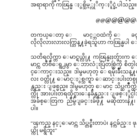
အရာရာကို ကၽြန္မ ႏွစ္သိမ့္လုိက္ႏိူင္ခဲ့ပါသည္။
@
@
@
@
@
@
@
တကယ္ေတာ့ ေမာင့္ဘဝထဲကို ေခၚယူသိမ္
လိုလိုလားလားလက္တြန္႔ခဲ့ရသူဟာ ကၽြန္မပါ 
သတိရလိုက္တာ ေမာင္ရယ္လို႔ ကၽြန္မႏႈတ္ဖ်ား
မာင္က တီဗီေရွ႕မွာ ေဘာလံုးပြဲတစ္ပြဲကို စိတ္ပ
င္ေကာင္းသည္။ ဒါမွမဟုတ္ ေရမိုးခ်ိဳးသန္႔စင္ၿပ
လး ဝတ္လို႔ ေမာင္ႏွစ္သက္ရာ ေဆာင္းပါးတစ္
န္လည္း ျဖစ္မည္။ ဒါမွမဟုတ္ ေမာင္ သိပ္ႀကိဳက္
က္လို အားပါးတရထိုင္စားေနခ်ိန္လည္း ျဖစ္ႏိ
အခ်စ္ေတြက ညီမွ်ျခင္းခ်ဖို႔ မဆိုထားနဲ႔၊ ေ
ပါ။
“ၾကည္ နင့္ေမာင္က သိပ္တင္စီးတာပဲ၊ နင္ကခ်ည
ယ္ကို မရွိဘူး”