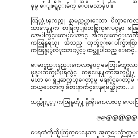
ခုမွ ေျဖရွင္းခ်က္ ေပးမလာခဲ့ပါ။
သြယ္လဲ့ၾကည္ဟု နာမည္တပ္ထားေသာ ဖိတ္စာကေ
သာေန႔က စာရြက္ျဖဴတစ္ရြက္ေပၚမွာ ခၽြန
အေပါက္ခ်င္းထပ္ေအာင္ အံတင္းတင္းႀကိတ္
ကၽြန္မရယ္၊ အဲသည္ ထုတ္ခ်င္းေပါက္မ်ား
ကၽြန္မႏွလံုးသားႏွင့္ ထပ္တူပါသည္ ေမာင္…
ေမာင္နည္းနည္းကေလးမွပင္ မေတြးမိဘူးလား ေ
ဖုန္းဆက္မႏိႈးရလွ်င္ တစ္ေန႔တာအလုပ္တို႔
မဟာ ေရွ႕ဆက္ဘယ္ေတာ့မွ မရႏိူင္ေတာ့မဲ အခ
ဘယ္ေလာက္ ခံစားနာက်င္ေနရမယ္ဆိုတာ….။
သည္လိုႏွင့္ ကၽြန္မတို႔ ရိုးရိုးကေလးပင္ 
@
@
@
@
@
@
@
ေရထဲကိုထိုးထြက္ေနေသာ အုတ္ေလွ်ာက္လမ