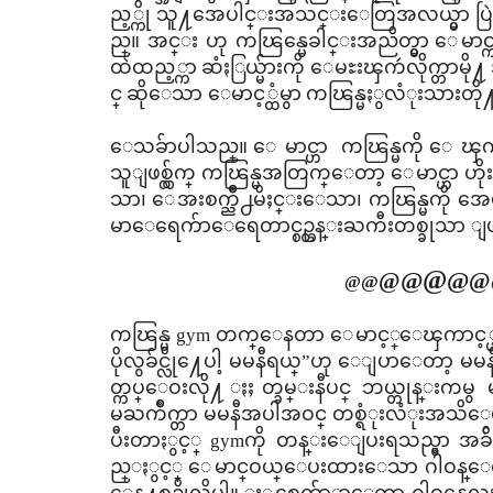
ည့္ကို သူ႔အေပါင္းအသင္းေတြအလယ္မွာ ပြဲထုတ
ည္။ အင္း ဟု ကၽြန္မေခါင္းအညိတ္မွာ ေမာင္
ထဲထည့္ကာ ဆံႏြယ္မ်ားကို ေမႊးၾကဴလိုက္တာမို
င္ ဆိုေသာ ေမာင့္ထံမွာ ကၽြန္မႏွလံုးသားတို႔
ေသခ်ာပါသည္။ ေမာင္ဟာ ကၽြန္မကို ေၾက
သူျဖစ္လွ်က္ ကၽြန္မအတြက္ေတာ့ ေမာင္ဟာ ဟိ
သာ၊ ေအးစက္ညိဳ႕မိႈင္းေသာ၊ ကၽြန္မကို 
မာေရေက်ာေရေတာင္စဥ္တန္းႀကီးတစ္ခုသာ
@
@
@
@
@
@
@
ကၽြန္မ gym တက္ေနတာ ေမာင့္ေၾကာင့္ဟု
ပိုလွခ်င္လို႔ေပါ့ မမနီရယ္”ဟု ေျပာေတာ့ 
တ္ကပ္ေဝးလို႔ ႏႈတ္ခမ္းနီပင္ ဘယ္တုန္းကမွ
မႀကိဳက္တာ မမနီအပါအဝင္ တစ္ရံုးလံုးအသိေပ။ 
ပီးတာႏွင့္ gymကို တန္းေျပးရသည္မွာ အခ်ိန္
ည္ႏွင့္ ေမာင္ဝယ္ေပးထားေသာ ဂါဝန္ေ