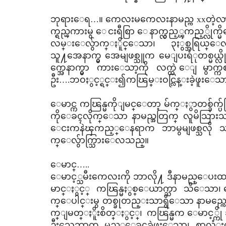
ဘုရားေရ…။ ကေလးမကေလးနာမည္က xxတဲ့လား။
က္ရည္ၾကားမွ ေငးရီစြာ ေနာက္လွည့္ၾကည့္
လမ္းေလွ်ာက္ႏိူင္ေသာ၊ ၃ႏွစ္အရြယ္
သူ႔အေနာက္မွ အေမျဖစ္သူက မေျပးရံုတစ္မယ္လ
က္အေနာက္မွာ ကားေသာ့ကို လက္ထဲ ေျမွာက္ကစ
ဦး….ဘဝႏွင့္ရင္း၍ကၽြမ္းဝင္လြန္းခဲ့ဖူးေသာ 
ေမာင္က ကၽြန္မကိုျမင္ေတာ့ မ်က္ႏွာတစ္ခ်က္ပ
ကိုေခၚလိုက္ေသာ နာမည္အတြက္ လူမိသြားသလို
ေငးကနဲၾကည့္ေနရာက ဘာမွမျဖစ္သလို သ
က္ေလွ်ာက္သြားေလသည္။
ေမာင္…..
ေမာင့္သမီးကေလးကို ဘာလို႔ ဒီနာမည္ေပး
မာင္ႏွင့္ ကၽြန္မႏွစ္ေယာက္သာ သိေသာ၊
က္ေပါင္းမွ တစ္ခုတည္းသာရွိေသာ နာမည္ကေလးျ
က္ျမတ္ႏိူးစိတ္ႏွင့္၊
ကၽြန္မက ေမာင့္ကို 
ဦးသေဘာတူ မွည့္ေခၚခဲ့ဖူးေသာ၊ စာလံ