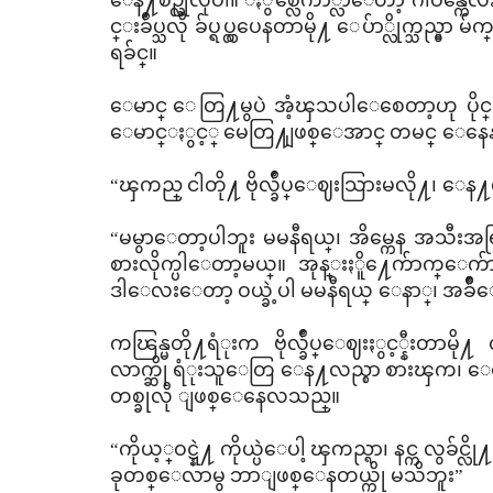
ေန႔စဥ္လိုလိုပါ။ ႏွစ္လေက်ာ္လာေတာ့ ဂါဝန္ကေလ
င္းခ်ဳပ္သလို ခ်ပ္ရပ္လွပေနတာမို႔ ေပ်ာ္လိုက္သည္မ
ရခ်င္။
ေမာင္ ေတြ႔မွပဲ အံ့ၾသပါေစေတာ့ဟု ပိုင္း
ေမာင္ႏွင့္ မေတြ႔ျဖစ္ေအာင္ တမင္ ေနေ
“ၾကည္ ငါတို႔ ဗိုလ္ခ်ဳပ္ေဈးသြားမလို႔၊ ေန႔
“မမွာေတာ့ပါဘူး မမနီရယ္၊ အိမ္ကေန အသီးအရ
စားလိုက္ပါေတာ့မယ္။ အုန္းႏိူ႔ေက်ာက္ေက
ဒါေလးေတာ့ ဝယ္ခဲ့ပါ မမနီရယ္ ေနာ္၊ အခ်
ကၽြန္မတို႔ရံုးက ဗိုလ္ခ်ဳပ္ေဈးႏွင့္နီးတာမိ
လာက္ဆို ရံုးသူေတြ ေန႔လည္စာ စားၾက၊ ေ
တစ္ခုလို ျဖစ္ေနေလသည္။
“ကိုယ့္ဝဋ္နဲ႔ ကိုယ္ပဲေပါ့ ၾကည္ရာ၊ နင္က လွခ်
ခုတစ္ေလာမွ ဘာျဖစ္ေနတယ္ကို မသိဘူး”