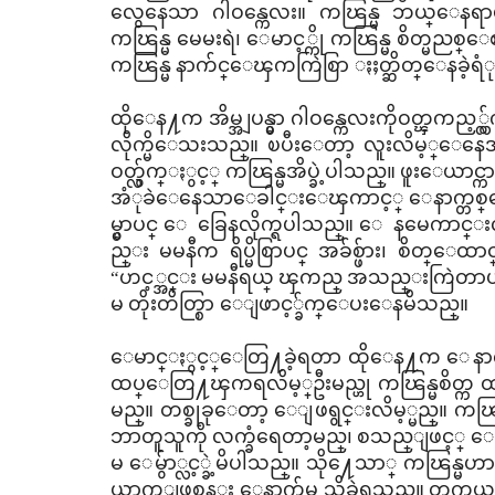
လွေနေသာ ဂါဝန္ကေလး။ ကၽြန္မ ဘယ္ေနရာမွ
ကၽြန္မ မေမးရဲ၊
ေမာင့္ကို ကၽြန္မ စိတ္မညစ္ေစခ
ကၽြန္မ နာက်င္ေၾကကြဲစြာ ႏႈတ္ဆိတ္ေနခဲ့ရ
ထိုေန႔က အိမ္အျပန္မွာ ဂါဝန္ကေလးကိုဝတ္ၾကည့္လွ
လိုက္မိေသးသည္။ ၿပီးေတာ့ လူးလိမ့္ေနေအာင
ဝတ္လွ်က္ႏွင့္ ကၽြန္မအိပ္ခဲ့ပါသည္။ ဖူးေယာင္က
အံုခဲေနေသာေခါင္းေၾကာင့္ ေနာက္တစ္ေန႔
မ္မွာပင္ ေခြေနလိုက္ရပါသည္။ ေနမေကာင
ည္း မမနီက ရိပ္မိစြာပင္ အခ်စ္ဖ်ား၊ စိတ္
“ဟင့္အင္း မမနီရယ္ ၾကည္ အသည္းကြဲတာပါ
မ တိုးတိတ္စြာ ေျဖာင့္ခ်က္ေပးေနမိသည္။
ေမာင္ႏွင့္ေတြ႔ခဲ့ရတာ ထိုေန႔က ေနာက္ဆံုးျဖစ္
ထပ္ေတြ႔ၾကရလိမ့္ဦးမည္ဟု ကၽြန္မစိတ္က ထင္
မည္။ တစ္ခုခုေတာ့ ေျဖရွင္းလိမ့္မည္။ ကၽြန္
ဘာတူသူကို လက္ခံရေတာ့မည္၊ စသည္ျဖင့္ ေမ
မ ေမွ်ာ္လင့္ခဲ့မိပါသည္။ သို႔ေသာ္ ကၽြန္မဟာ
ယာက္ျဖစ္မွန္း ေနာက္က်မွ သိခဲ့ရသည္။ တကယ