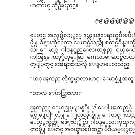
ပာတာဟု ဆိုဦးမည္ပင္။
@
@
@
@
@
@
@
ေမာင္ အလုပ္ကိစၥႏွင့္ နယ္ကျပန္ေရာက္ၿပီးၿပီ
ဖို႔ ခ်ိန္းဆိုေတာ့ ေမာင္အဲသည္လို စတင္မခ်ိန္
သ။ ေမာင္က ဂါဝန္အရွည္ေလးတစ္ထည္ ဝယ္ေ
ကၽြန္ေတာ့္မိတ္ေဆြ မဂၤလာေဆာင္ရွိတယ္၊ အဲ
တ္ျပတ္ပင္ အေရးဆိုသလို ေျပာေလသည္။
“ဟင္ ၾကည္ လိုက္ရမွာလားဟင္၊ ေမာင္နဲ႔အတူ ၾ
“ဘာလဲ ေပ်ာ္သြားလား”
ၾကည့္ ေမာင္လုပ္ျပန္ၿပီ၊ “ဒါေပါ့ ၾကည့္
ခ်င္လို႔ေပါ့” လို႔ ေျပာလိုက္ဖို႔ ေကာင္းသည္ပ
ေပ်ာ္ရႊင္စိတ္ကို မဖံုးဖိႏိူင္စြာ ဂါဝန္ေလးကို
တာမို႔ ေမာင္ အဝယ္မွားၿပီထင္ကာ မီဒီယမ္ႏွင္