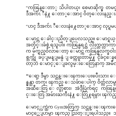
“ကၽြန္ေတာ္ သိပါတယ္၊ စေမာဆိုက္ဒ္ တမင
ဒီအက်ၤ ီနဲ႔ ေတာ္ေအာင္ ဝိတ္ေလးနည္းန
“ဟင္ ဒီအက်ၤ ီေလးနဲ႔ေတာ္ေအာင္ လုပ္ရမ
ေမာင္က ေခါင္းညိတ္ျပေလသည္။ ေမာင္ရယ္ ကၽ
အတိုင္းခ်စ္ခဲ့ရသူပါ။ ကၽြန္မရင္ထဲ လိႈက္တက္
က မ်က္ရည္ဝဲလာေတာ့ ေမာင္က ကၽြန္မလက္ဖဝါးကိုတ
စ္ဘက္ကို ခပ္ျမန္ျမန္ပဲ ျဖတ္ကူးတာမို႔ ငိုခ်င္
တာ့ဘဲ ေမာင့္ေျခလွမ္းေတြေနာက္ အမီလိုက
“ေရာ့ ဒီမွာ သင္တန္းေၾကးေပးၿပီးသား ေဗာက္ခ
န္မွန္သာ တက္၊ ၾကည္ ေသခ်ာေပါက္ ဝိတ္က်လာမ
အဆီေတြ ေလွ်ာ့စား၊ အဲဒီ့ပြဲက်ရင္ ကၽြန္
င္းေတြ အမ်ားႀကီးနဲ႔ ေတြ႔ရမွာ၊ ၾကည့္ကို 
ေမာင့္လက္ထဲက Gymအတြက္ သင္တန္းေၾကးေျ
မာင့္အေျပာမွာ ၾကည္ ညြတ္ႏူးရပါသည္။