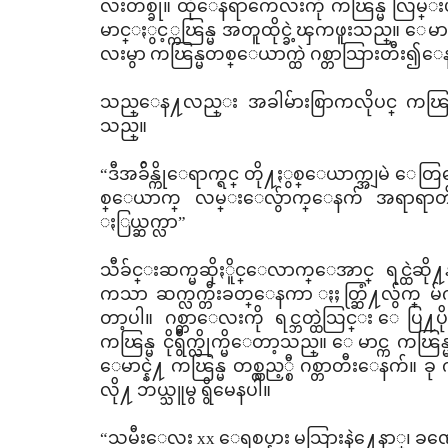
လးတစ္ခု။ ထိုေနရာကေလးကို ကၽြန္မ လြမ
မာင္ႏွင့္ကၽြန္မ အတူထိုင္ခဲ့ၾကဖူးသည္။ ေမာ
လးမွာ ကၽြန္မတစ္ေယာက္ထဲ ဂစ္တာသြားတီး၍ေ
သည္ေန႔လည္း အခါမ်ားစြာကလိုပင္ ကၽြန္မ
သည္။
“ဒီအခ်ိန္ကိုေရာက္ရင္ တို႔ႏွစ္ေယာက္အျမဲ ေ
စ္ေယာက္ လမ္းေလွ်ာက္ေနက် အရာရာတိ
ႏြယ္ဆက္လာ”
သီခ်င္းဆက္မဆိုႏိူင္ေလာက္ေအာင္ ရင္ထဲဆို႔န
ကသာ ဆက္လက္တီးခတ္ေနကာ ႏႈတ္ဆြံ႔လွ်က္ မ်
တာ့ပါ။ ဂစ္တာေလးကို ရင္ဘတ္ထဲသြင္း ေပြ႔ပို
ကၽြန္မ ငိုရွိဳက္လိုက္မိေတာ့သည္။ ေမာင္က က
ေမာင္နဲ႔ ကၽြန္မ တစ္လွည့္စီ ဂစ္တာတီးေနက်။ 
လို႔ ဘယ္သူမွ ရွိမေနပါ။
“သမီးေလး xx ေရစပ္နား မသြားနဲ႔ေနာ္၊ ခဏ