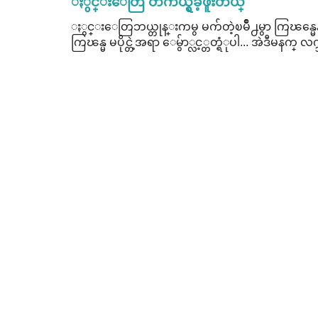
ႏွင္းေတြ တကယ္ရွိခဲ့ဖူးတယ္
ႏွင္းေတြဘယ္တုန္းကမွ မက်တဲ့ၿမိဳ႕မွာ ကြၽန္မေနတ
ကြၽန္မ မပိုင္တဲ့အရာ ေမွ်ာ္လင့္တတ္ရံုပါ... အဲဒီမနက္ လက္ဘ