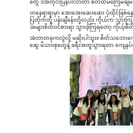
တွေ ဒီအတိုင်းပြန်ပါလာတာ စိတ်ထဲမ​ကြေမချမ်
တ​နေရာရာမှာ ​အေး​အေး​ဆေး​ဆေး ပုံထိုင်ခြစ်​
ပြတိုက်တို့ ပန်းချီခန်းတို့လည်း ကိုယ်က သွားကြည့်
အများစိတ်ဝင်စားရာ သွားခဲ့ကြရ​တော့ ကိုယ့်စိတ်
အဲတာတခုကလွဲလို့ မဆိုးပါဘူး။ စိတ်သ​ဘော​ကောင်
ဆွေ မိသားစု​တွေနဲ့ ခရီးအတူသွားရတာ ​ကျေနပ