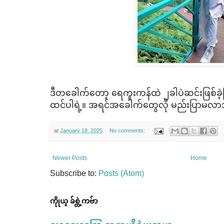
ဒီတ​ခေါက်​တော့ ​ရေကူးကန်ထဲ ၂ခါပဲဆင်းဖြစ်ခဲ့ပ
ထင်ပါရဲ့။ အရင်အ​ခေါက်​တွေလို မည်းပြာမလာ
at
January 18, 2025
No comments:
Newer Posts
Home
Subscribe to:
Posts (Atom)
ကိုုယ္ ခ်စ္တဲ့ကဗ်ာ