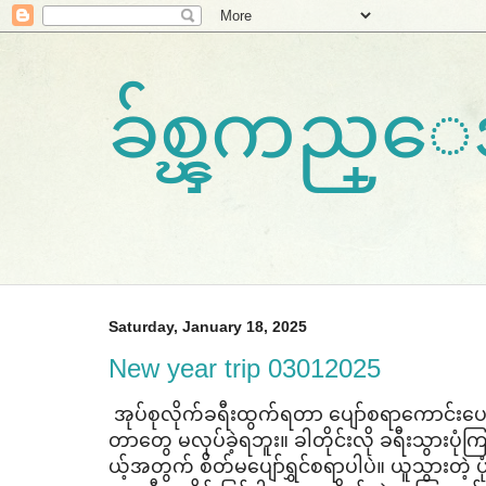
ခ်စ္ၾကည္
Saturday, January 18, 2025
New year trip 03012025
အုပ်စုလိုက်ခရီးထွက်ရတာ ​ပျော်စရာ​ကောင်း​ပ
တာ​တွေ မလုပ်ခဲ့ရဘူး။ ခါတိုင်းလို ခရီးသွားပုံကြမ
ယ့်အတွက် စိတ်မ​ပျော်ရွှင်စရာပါပဲ။ ယူသွားတဲ့ ပု