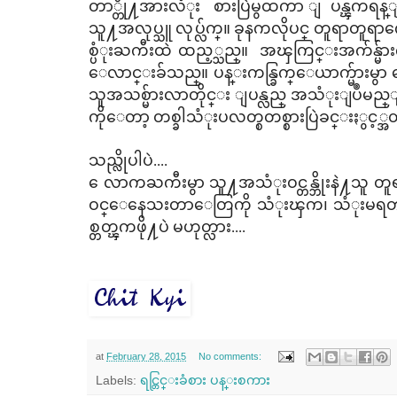
တာ္တို႔အားလံုး စားပြဲမွထကာ ျပန္ၾကရန
သူ႔အလုပ္သူ လုပ္လ်က္။ ခုနကလိုပင္ တူရာတူရာ
စ္ပံုးႀကီးထဲ ထည့္သည္။
အၾကြင္းအက်န္မ်ားက
ေလာင္းခ်သည္။ ပန္းကန္ခြက္ေယာက္မ်ား
သူအသစ္မ်ားလာတိုင္း ျပန္လည္ အသံုးျပဳမည္
ကိုေတာ့ တစ္ခါသံုးပလတ္စတစ္စားပြဲခင္းႏွင္
သည္လိုပါပဲ....
လာကႀကီးမွာ သူ႔အသံုးဝင္တန္ဘိုးနဲ႔သူ တ
ဝင္ေနေသးတာေတြကို သံုးၾက၊ သံုးမရတာေ
စ္တတ္ၾကဖို႔ပဲ မဟုတ္လား....
at
February 28, 2015
No comments:
Labels:
ရင္တြင္းခံစား ပန္းစကား