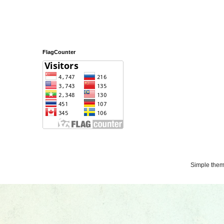
FlagCounter
Simple the