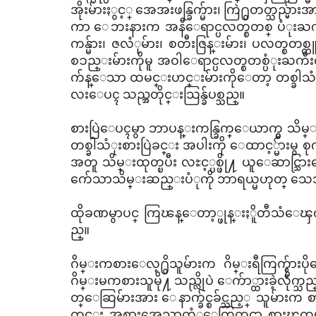
အိုးမ်ားႏွင့္ အေအးဖန္ခြက္မ်ား၊ ကြဲ႐ွတတ္သည္မ်ား
ကာ ေဘးနားက အနီေရာင္ပလတ္စတစ္ ပံုးႀကီ
ကန္မ်ား၊ ဇလံုမ်ား၊ စတီးဇြန္းမ်ား၊ ပလတ္
စၥည္းမ်ားကိုမူ အဝါေရာင္ပလတ္စတစ္ပံုးႀ
က်န္ေသာ ထမင္းဟင္းမ်ားကိုေတာ့ တစ္ခါသံ
လးေပၚ သည္အတိုင္းသြန္ခ်ပစ္သည္။
စားပြဲေပၚမွာ ဘာပန္းကန္ခြက္ေယာက္မွ သိ
တစ္ခါသံုးစားပြဲခင္း အပါးကို ေထာင့္မ်ားမွ စုက
အတူ သိမ္းထုတ္ၿပီး လႊင့္ပစ္ဖို႔ ယူေဆာင္သြ
က်ေသာသိမ္းဆည္းပံုကို
ဘာရယ္မဟုတ္ သ
ထိုခဏမွာပင္ ကြၽန္ေတာ့္ဖုန္းႏိူတီသံေၾကာင
ည္။
ဂိမ္းကစားေလ့႐ွိသူမ်ားက ဂိမ္းရီကြက္စ္မ်ာ
ဂိမ္းမကစားသူမို႔ သည္လိုပဲ ေက်ာ္ထားခဲ့လို
တ္ေဆြမ်ားအား ေနာက္ခ်င္စခ်င္သည့္ သူမ်ားက 
တ္ရင္း အစားအေသာက္ပံုေတြတင္ကာ စား
ၾက