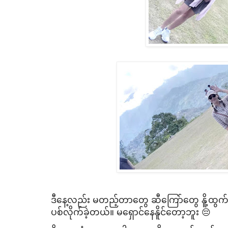
ဒီ​နေ့လည်း မတည့်တာ​တွေ ဆီ​ကြော်​တွေ နိူ့ထွ
ပစ်လိုက်ခဲ့တယ်။ မ​ရှောင်​နေနိူင်​တော့ဘူး 😔