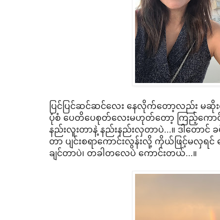
ပြင်ပြင်ဆင်ဆင်​လေး ​နေလိုက်​တော့လည်း မဆို
ပုံစံ ပေတိ​ပေစုတ်​​လေးမဟုတ်​တော့ ကြည့်​ကောင
နည်းလူးတာနဲ့ နည်းနည်းလှတာပဲ...။ ဒါ​တောင် ခပ
တာ ပျင်းစရာ​ကောင်းလွန်းလို့ ကိုယ်ဖြင့်မလှရင်
ချင်တာပဲ၊ တခါတ​လေပဲ ​ကောင်းတယ်...။