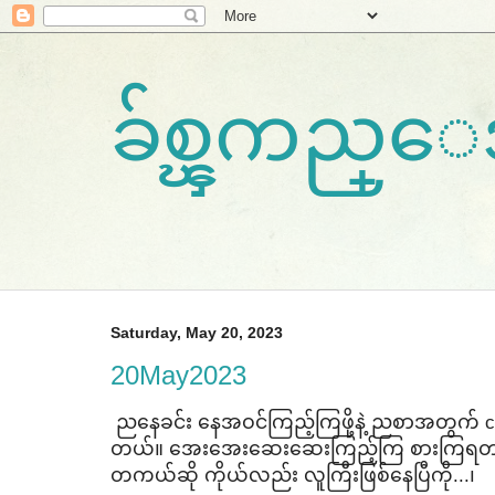
ခ်စ္ၾကည္
Saturday, May 20, 2023
20May2023
ည​နေခင်း ​နေအဝင်ကြည့်ကြဖို့နဲ့ ညစာအတွက် cr
တယ်။ ​အေး​အေး​ဆေး​ဆေးကြည့်ကြ စားကြရတာမ
တကယ်ဆို ကိုယ်လည်း လူကြီးဖြစ်​နေပြီကို...၊