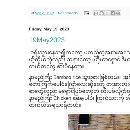
at
May 20, 2023
No comments:
Friday, May 19, 2023
19May2023
ခရီးသွား​နေသ၍က​တော့ မတည့်တဲ့အစားအ​သောက်​
ယ့်ကိုယ်ကိုလည်း သနား​တော့ (ဟိုဟာ​ရှောင် ဒီဟာမ
ကယ်စာ​တွေ စားမိ​နေတာ။
နာမည်ကြီး Bamboo rice သွားစားဖြစ်တယ်။ အုန်းနို့နံ့ 
တောကြက်​ပေါင်​ကြော်​လေးဆို​တော့ တအားစား​က
စာ​တွေလည်း မ​ရှောင်ဖြစ်​တော့ဘဲ တီးပစ်လိုက
နာမည်ကြီး Chicken satayပါပဲ၊ ကြက်သားကို အ
တကယ်အရသာရှိတယ်။