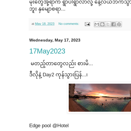
မိုး​တွေအုံ့ရာက ရွာပါရွာလာလို့ ​နေ့လယ်ဘက်သွားခ
ဘူး နှ​မျောစရာ...
at
May 18, 2023
No comments:
Wednesday, May 17, 2023
17May2023
မတည့်တာ​တွေလည်း စားမိ...
ဒီလိုနဲ့ Day2 ကုန်သွားပြန်...၊
Edge pool @Hotel