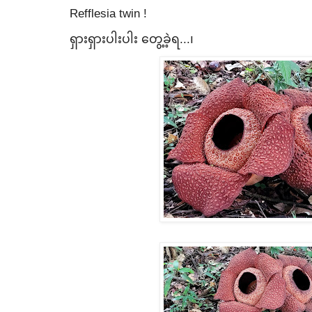
Refflesia twin !
ရှားရှားပါးပါး ​တွေ့ခဲ့ရ...၊