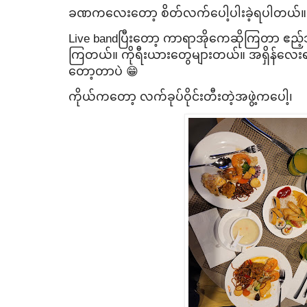
ခဏက​လေး​တော့ စိတ်လက်​ပေါ့ပါးခဲ့ရပါတယ်။
Live bandပြီး​တော့ ကာရာအို​ကေဆိုကြတာ ဧည်
ကြတယ်။ ကိုရီးယား​တွေများတယ်။ အရှိန်​လေ
တော့တာပဲ 😁
ကိုယ်က​တော့ လက်ခုပ်ဝိုင်းတီးတဲ့အဖွဲ့က​ပေါ့၊