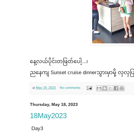
​နေ့လယ်ပိုင်းတဖြတ်​ပေါ့...၊
ည​နေကျ Sunset cruise dinnerသွားမှာမို့ လှလှပ
at
May 19, 2023
No comments:
Thursday, May 18, 2023
18May2023
Day3