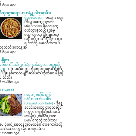
ပ...
2 days ago
စိတ္ဝင္စားစရာ မာမာရဲ႔ ဝါသနာမ်ား
မှိုအစပ်ဟင်း
-
မနေ့က ဈေး
ကိုသွားတော့ Oyster
Mushrooms မှိုလေးတွေ
ဝယ်လာခဲ့တယ်။ အိမ်
ရောက်တော့ မှိုကြိုက်တဲ့
သမီးကို ဘယ်လိုလေး စား
ချင်လဲလို့ မေးလိုက်တယ်
ငရုတ်သီးလေးနဲ့ အ...
2 days ago
ပန္ဒိုရာ
ရှပ်အင်္ကျီအနီကွက်နဲ့ကောင်မလေး ဝတ္ထုတို
များ
-
ပထမဆုံးဝတ္ထုတိုစုစည်းမှုလေး ထွက်
ပါပြီ။ နှစ်ကာလများစာပေက ထုတ်ဝေဖြန့်ချိ
ပါသည်။
2 months ago
TTSweet
တရုတ် စတိုင် ဝက်
သုံးထပ်သားပေါင်း
(Braised pork belly)
-
ဒီနေ့
ဒင်ဒင်ကတော့ တရုတ်ဆိုင်
တွေမှာ စျေးကြီးပေးဝယ်
စားရတဲ့ Braised Pork
Belly ဝက်သုံးထပ်သား
ပေါင်းပေါ့။အလွန်အင်မတန်မှ စားကောင်းလို့
ဘော်ဘော်တွေ လုပ်စားရအောင...
2 months ago