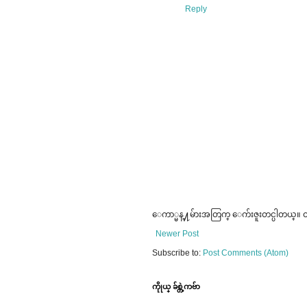
Reply
ေကာ္မန္႔မ်ားအတြက္ ေက်းဇူးတင္ပါတယ္။ ထင
Newer Post
Subscribe to:
Post Comments (Atom)
ကိုုယ္ ခ်စ္တဲ့ကဗ်ာ