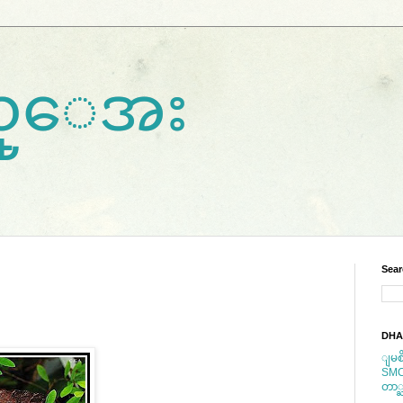
ကည္ေအး
Sear
DHA
ျမစ
SM
တာ္ႀ