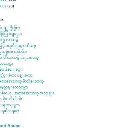
2009
(28)
ls
်မရဲ႕ ႐ိုက္ခ်က္
ရီးသြားျခင္း
က္ဂ္ လာသမွ်
ြင္းထုပ်ိဳျမစ္ ဝတၳဳသစ္
ုဆစ္ခံစား ကဗ်ာမ်ား
ကံဳလာသမွ် ဘံုဘဝဝယ္
ေလာ့ဂ္စာ
ွ်ေဝ ခံစားျခင္း
င္တြင္းခံစား ပန္းစကား
စားအေသာက္ မီးလိုေတာက္
မွတ္တရ / ဘေလာ့ဂ္စာ
စ်းဝယ္ / အစားအေသာက္ အညႊန္း
ပါ့ေပါ့ ပါးပါး
ေၾကာ္ျငာ
ရးမိေရးရာ
ort Abuse