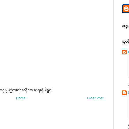
ႏွႈတ္
သူတ
္ျမင္ခံစားရသလိုသာ ေရးခဲ့ပါရွင္
Home
Older Post