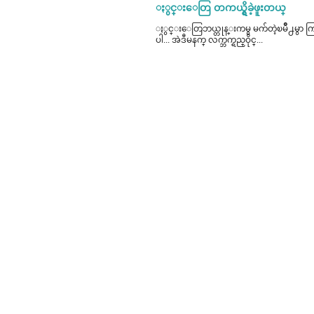
ႏွင္းေတြ တကယ္ရွိခဲ့ဖူးတယ္
ႏွင္းေတြဘယ္တုန္းကမွ မက်တဲ့ၿမိဳ႕မွာ ကြၽန္မ
ပါ... အဲဒီမနက္ လက္ဘက္ရည္ဝိုင္...