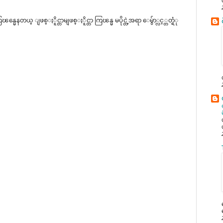
ေနတယ္ ျဖစ္ႏိူင္တာမျဖစ္ႏိူင္တာ ကြၽန္မ မပိုင္တဲ့အရာ ေမွ်ာ္လင့္တတ္ရံု