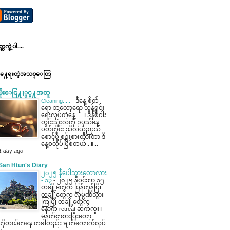
ဆက္ခဲ့ပါ....
ို႔ေရးတဲ့အသစ္ေတြ
မိုးေငြ႔ႏွင္႔အတူ
Cleaning.....
-
ဒီနေ့ စိတ်
ရော ဘလော့ရော သန့်ရှင်း
ရေးလုပ်တဲ့နေ့.....။ ဒီနှစ်ဝါး
တွင်းသုံးလကို ဉပုသ်နေ့
ပတ်တိုင်း သီလယူဉပုသ်
စောင့်ဖို့ စဉ်းစားထားတာ ဒီ
နေ့စလုပ်ဖြစ်တယ်...။...
1 day ago
San Htun's Diary
၂၀၂၅ နီပေါသွားတောလား
- ၁၃
-
၂၀၂၅ နိုဝင်ဘာ ၁၅
တချို့တွေက ပြန်ကုန်ပြီ၊
တချို့တွေက လုမ္ပဏီသွား
ကြပြီ၊ တချို့တွေက
နောက် retreat ဆက်ကူး။
မနက်စာစားပြီးတော့
ဟိုတယ်ကနေ တခါတည်း ချက်ကောက်လုပ်