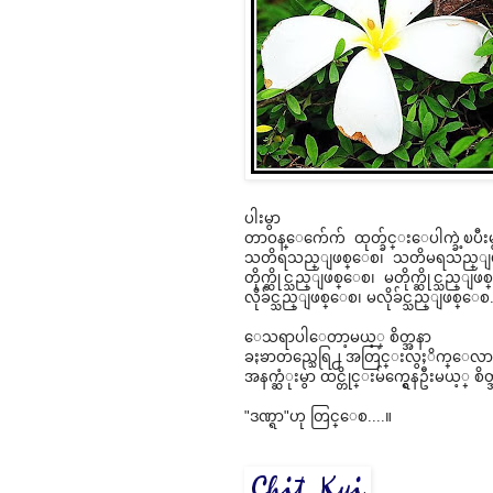
ပါးမွာ
တာဝန္ေက်ေက် ထုတ္ခ်င္းေပါက္ခဲ့ၿပီးမွ
သတိရသည္ျဖစ္ေစ၊ သတိမရသည္ျ
တိုက္ဆိုင္သည္ျဖစ္ေစ၊ မတိုက္ဆိုင္သည္ျ
လိုခ်င္သည္ျဖစ္ေစ၊ မလိုခ်င္သည္ျဖစ္ေစ.
ေသရာပါေတာ့မယ့္ စိတ္အနာ
ခႏၶာတည္သေရြ႕ အတြင္းလွႈိက္ေလာင္ၿ
အနက္ဆံုးမွာ ထင္တိုင္းမ်က္ရွေနဦးမယ့္ စိတ္
"ဒဏ္ရာ"ဟု တြင္ေစ....။