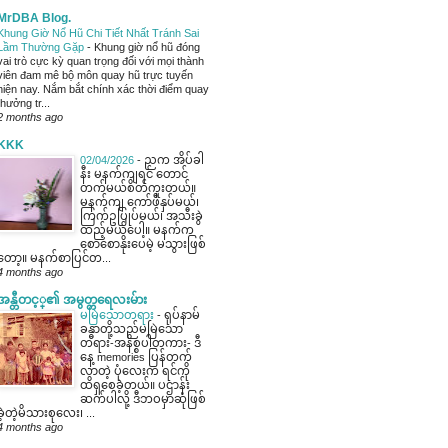
MrDBA Blog.
Khung Giờ Nổ Hũ Chi Tiết Nhất Tránh Sai
Lầm Thường Gặp
-
Khung giờ nổ hũ đóng
vai trò cực kỳ quan trọng đối với mọi thành
viên đam mê bộ môn quay hũ trực tuyến
hiện nay. Nắm bắt chính xác thời điểm quay
thưởng tr...
2 months ago
KKK
02/04/2026
-
ညက အိပ်ခါ
နီး မနက်ကျရင် တောင်
တက်မယ်စိတ်ကူးတယ်။
မနက်ကျ ကော်ဖီနှပ်မယ်၊
ကြက်ဥပြုပ်မယ်၊ အသီးခွဲ
ထည့်မယ်ပေါ့။ မနက်က
စောစောနိုးပေမဲ့ မသွားဖြစ်
တော့။ မနက်စာပြင်တ...
4 months ago
အန္တီတင့္၏ အမွတ္တရေလးမ်ား
မမြဲသောတရား
-
ရုပ်နာမ်
ခန္ဓာတို့သည်မမြဲ​သော
တရား-အနိစ္စပါတကား- ဒီ​
နေ့ memories ပြန်တက်
လာတဲ့ ပုံ​လေး​က ရင်ကို
ထိရှစေခဲ့တယ်။ ပဌာန်း
ဆက်ပါလို့ ဒီဘဝမှာဆုံဖြစ်
ခဲ့တဲ့မိသားစုလေး၊ ...
4 months ago