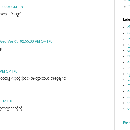
►
6:00 AM GMT+8
ြားတဲ့… “ဒဏ္ရာ”
Labe
က
ခ
တ
Wed Mar 05, 02:55:00 PM GMT+8
ထ
ရ။
ထ
ၾ
ဘ
မ
0 PM GMT+8
ရ
စေတာ႔ ႏွလုံးသြင္းဖတ္သြားတယ္ အစ္မေရ း)
အ
အ
ေ
ေ
PM GMT+8
ကူးစက္လာသလိုလို..
ေ
Rep