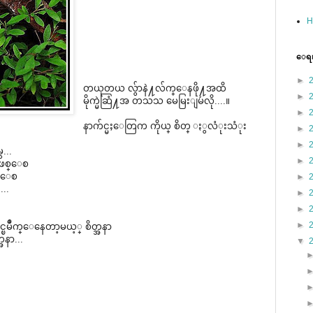
H
ေရးၿ
►
တယုတယ လွ်ာနဲ႔လ်က္ေနဖို႔အထိ
►
မိုက္မဲဆြံ႔အ တသသ မေမြးျမဴလို....။
►
နာက်င္မႈေတြက ကိုယ္ စိတ္ ႏွလံုးသံုး
►
►
...
►
ဖစ္ေစ
ဖစ္ေစ
►
...
►
►
►
မိဳက္ေနေတာ့မယ့္ စိတ္အနာ
အနာ...
▼