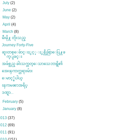
►
July
(2)
►
June
(2)
►
May
(2)
►
April
(4)
▼
March
(8)
မီးမို႔ တိုးသည္
Journey Forty-Five
ဆူးတစ္ေခ်ာင္းႏွင့္ ႏွစ္လိုစြာေပြ႔ဖ
က္ျခင္း
အခ်စ္သည္ ခါးသက္တတ္ေသာသေဘာရွိ၏
အေၾကာက္တရားမ်ား
ေမာင့္စံပါယ္
ၾကမၼာအရိပ္
ဒဏ္ရာ...
►
February
(5)
►
January
(8)
2013
(37)
2012
(69)
2011
(91)
2010
(151)