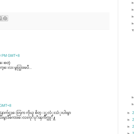
00 PM GMT+8
ိေစတဲ့
်က္ေလး မွတ္သြားၿပီ...
M GMT+8
►
နာက်င္မႈေတြက ကိုယ္ စိတ္ ႏွလံုးသံုးပါးမွာ
ၿပီးမွ)ဒီစကားေလးကုိပုိၾကိဳက္လုိ႔
►
►
►