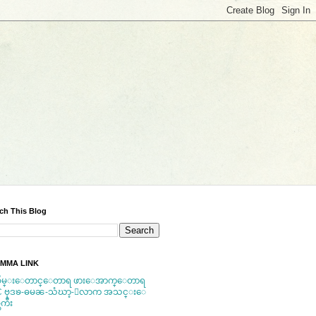
ch This Blog
MMA LINK
ိမ္းေတာင္ေတာရ
ဖားေအာက္ေတာရ
C
ဗုဒၶ-ဓမၼ-သံဃာ့-ေလာက အသင္းေ
ကီး