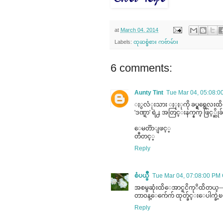
at
March 04, 2014
Labels:
ထုဆစ္ခံစား ကဗ်ာမ်ား
6 comments:
Aunty Tint
Tue Mar 04, 05:08:
ႏွလံုးသား ႏုႏုကို ခပ္ရွရွေလးထ
'ဒဏ္ရာ' ရဲ႕ အတြင္းနက္နက္ ဖြင့္ဆိုခ
ေမတၱာျဖင့္
တီတင့္
Reply
စံပယ္ခ်ိဳ
Tue Mar 04, 07:08:00 P
အစမွဆုံးထိေအာင္ရငိကုိထိတယ္--(
တာဝန္ေက်ေက် ထုတ္ခ်င္းေပါက္ခဲ့
Reply