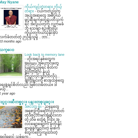
May Nyane
ကိုယ်ကျင့်တဲ့တရား ကိုယ့်
တရား
-
ငယ်ကတည်းက
အယူအဆတွေ အဓိပ္ပါယ်
ဖွင့်ဆိုချက်တွေနဲ့ပတ်သက်
ရင် အလွယ်တကူ လက်မခံ
ဘဲ သေချာ စဉ်းစားပြီး
ကိုယ်တကယ်ယုံနိုင်မှပဲ
လက်ခံတတ်တဲ့ ဉာဉ်ရှိသူမို့ .. ဘာ...
10 months ago
သက္ေဝ
Look back to memory lane
-
ဟိုးအရင်နှစ်တွေက
Memory အဟောင်းတွေ
ပြန်ကြည့်မိရင် စိတ်က
ရုတ်တရက် နူးညံ့
ကြည်လင်သွားသလိုပဲ...
ချက်ချင်းကို စာအသစ်တွေ
ရေးဖွဲ့ချင်စိတ်လည်း ဖြစ်လာမိတယ်။ ဒါ
မယ့်...
1 year ago
ႏွင္းဆီတစ္ခင္း ပန္းတစ္ျခင္း
ဒီဇင်ဘာ မိုး
-
ညနေတွေ
အစောကြီးရောက်လာတတ်
တဲ့ဒီဇင်ဘာမှာအုံ့ဆိုင်းလာ
တဲ့ တိမ် တွေရဲ့ ကြား အ
လင်ဖျော့ဖျော့က မတိုးနိုင်
ရှာ၊ဖွဲဖွဲကျလာတဲ့ မိုးစက်
တွေကကြွေကျထားတဲ့
အဝါရောင် သစ်ရွက...