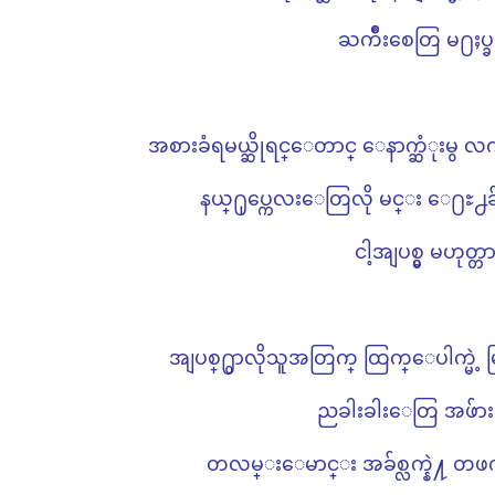
ႀကိဳးစေတြ မ႐ႈပ္ခင္
အစားခံရမယ္ဆိုရင္ေတာင္ ေနာက္ဆံုးမွ လက္နက္ခ
နယ္႐ုပ္ကေလးေတြလို မင္း ေ႐ႊ႕ခ
ငါ့အျပစ္မွ မဟုတ္တာ
အျပစ္႐ွာလိုသူအတြက္ ထြက္ေပါက္မဲ
ညခါးခါးေတြ အဖ်ား
တလမ္းေမာင္း အခ်စ္လက္နဲ႔ တဖ