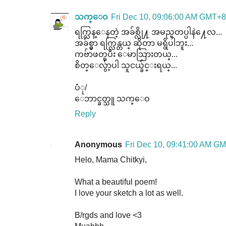
သက္ေဝ
Fri Dec 10, 09:06:00 AM GMT+8
ရက္လြန္ေနတဲ့ အခ်စ္လို႔ အမည္မတပ္ပါနဲ႔ေလ...
အခ်စ္မွာ ရက္လြန္တယ္ ဆိုတာ မရွိပါဘူး...
ကဗ်ာဖတ္ၿပီး ေမာသြားတယ္...
စိတ္ေလွ်ာ့ပါ သူငယ္ခ်င္းရယ္...
ပံု/
ေဘာင္ခတ္သူ သက္ေဝ
Reply
Anonymous
Fri Dec 10, 09:41:00 AM G
Helo, Mama Chitkyi,
What a beautiful poem!
I love your sketch a lot as well.
B/rgds and love <3