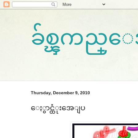
ခ်စ္ၾကည္
Thursday, December 9, 2010
ေႏွာင္ထံုးအေျပ