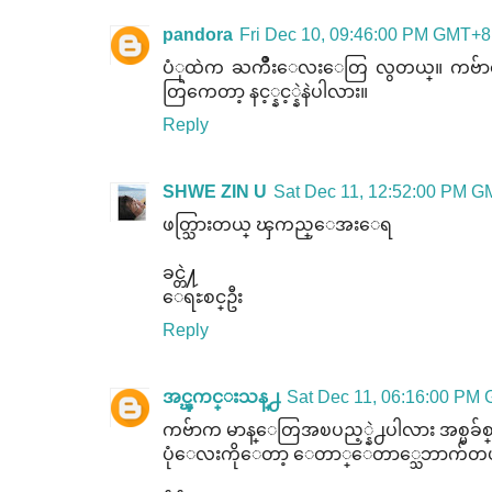
pandora
Fri Dec 10, 09:46:00 PM GMT+8
ပံုထဲက ႀကိဳးေလးေတြ လွတယ္။ ကဗ်
တြကေတာ့ နင့္နင့္နဲနဲပါလား။
Reply
SHWE ZIN U
Sat Dec 11, 12:52:00 PM 
ဖတ္သြားတယ္ ၾကည္ေအးေရ
ခင္တဲ႔
ေရႊစင္ဦး
Reply
အင္ၾကင္းသန္႕
Sat Dec 11, 06:16:00 PM
ကဗ်ာက မာန္ေတြအၿပည့္နဲ႕ပါလား အစ္မခ်စ္
ပုံေလးကိုေတာ့ ေတာ္ေတာ္သေဘာက်တ