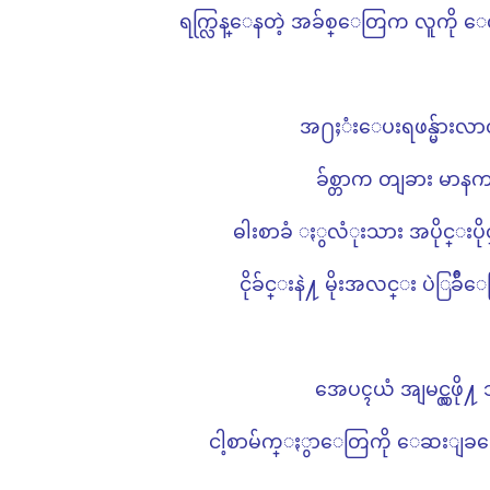
ရက္လြန္ေနတဲ့ အခ်စ္ေတြက လူကို ေ
အ႐ႈံးေပးရဖန္မ်ားလာတ
ခ်စ္တာက တျခား မာနက
ဓါးစာခံ ႏွလံုးသား အပိုင္းပိ
ငိုခ်င္းနဲ႔ မိုးအလင္း ပဲြခ်ီေ
အေပၚယံ အျမင္လွဖို႔
ငါ့စာမ်က္ႏွာေတြကို ေဆးျခယ္မ