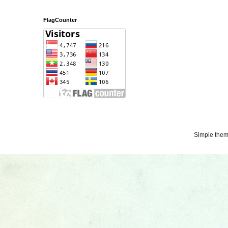
FlagCounter
Simple the