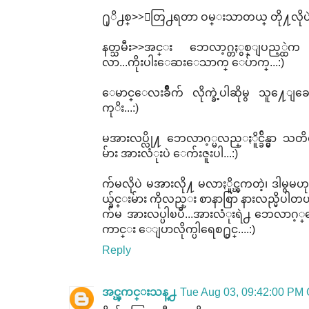
႐ုိ႕စ္>>ေတြ႕ရတာ ဝမ္းသာတယ္ တို႔လိုပဲ 
နတ္သမီး>>အင္း ဘေလာ့ဂ္တႏွစ္ျပည့္ထဲက
လာ...ကိုးပါးေဆးေသာက္ ေပ်ာက္...:)
ေမာင္ေလးခ်ိဳက် လိုက္ခဲ့ပါဆိုမွ သူ႔ေ
ကုိး...:)
မအားလပ္လို႔ ဘေလာဂ့္မလည္ႏိူင္ခ်ိန္မွ
မ်ား အားလံုးပဲ ေက်းဇူးပါ...:)
က်မလိုပဲ မအားလို႔ မလာႏိူင္ၾကတဲ့၊ ဒါမွမ
ယ္ခ်င္းမ်ား ကိုလည္း စာနာစြာ နားလည္မိပါတ
က်မ အားလပ္ပါၿပီ...အားလံုးရဲ႕ ဘေလာဂ
ကာင္း ေျပာလိုက္ပါရေစ႐ွင္....:)
Reply
အင္ၾကင္းသန္႕
Tue Aug 03, 09:42:00 P