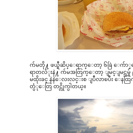
က်မတို႔ ဖယ္ရီဆိပ္ေရာက္ေတာ့ ၆ခြဲ ေက်ာ္
ရာတလံုးနဲ႔ က်မအတြက္ေတာ့ ျမင္ျမင္သမွ် ႐ို
မထိုးခင္ နဲနဲေလးလင္းစ ျပဳလာၿပီး ေနထြက္ခါနီ
တ္ပံုေတြ တင္လိုက္ပါတယ္။