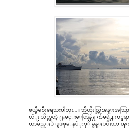
ဖယ္ရီမစီးရေသးပါဘူး...။ ဘိုဟိုးလ္ကြၽန္းအသြ
လံုး သိတ္လွတဲ့ ႐ႉခင္းေတြနဲ႔ က်မရဲ႕ ကင္မရ
တာခ်ည္းပဲ ျဖစ္ေနပံုကုိ မွန္းၿပီးသာ ၾက