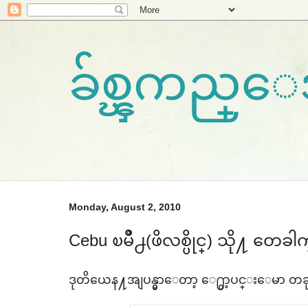
ခ်စ္ၾကည္
Monday, August 2, 2010
Cebu ၿမိဳ႕(ဖိလစ္ပိုင္) သို႔ တေခါ
ဒုတိယေန႔အျပန္မွာေတာ့ ေ႐ွာ့ပင္းေမာ တခ