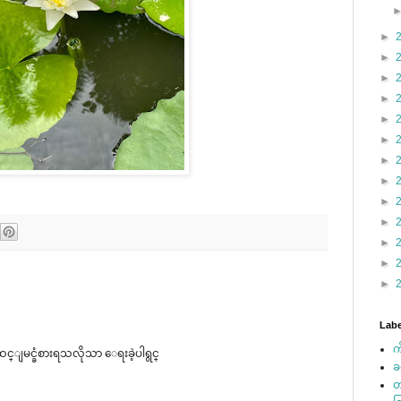
►
►
►
►
►
►
►
►
►
►
►
►
►
Labe
က
္ျမင္ခံစားရသလိုသာ ေရးခဲ့ပါရွင္
ခ
တ