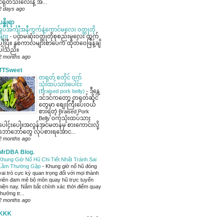
ငရုတ်သီးလေးနဲ့ အ...
2 days ago
ပန္ဒိုရာ
ရှပ်အင်္ကျီအနီကွက်နဲ့ကောင်မလေး ဝတ္ထုတို
များ
-
ပထမဆုံးဝတ္ထုတိုစုစည်းမှုလေး ထွက်
ပါပြီ။ နှစ်ကာလများစာပေက ထုတ်ဝေဖြန့်ချိ
ပါသည်။
2 months ago
TTSweet
တရုတ် စတိုင် ဝက်
သုံးထပ်သားပေါင်း
(Braised pork belly)
-
ဒီနေ့
ဒင်ဒင်ကတော့ တရုတ်ဆိုင်
တွေမှာ စျေးကြီးပေးဝယ်
စားရတဲ့ Braised Pork
Belly ဝက်သုံးထပ်သား
ပေါင်းပေါ့။အလွန်အင်မတန်မှ စားကောင်းလို့
ဘော်ဘော်တွေ လုပ်စားရအောင...
2 months ago
MrDBA Blog.
Khung Giờ Nổ Hũ Chi Tiết Nhất Tránh Sai
Lầm Thường Gặp
-
Khung giờ nổ hũ đóng
vai trò cực kỳ quan trọng đối với mọi thành
viên đam mê bộ môn quay hũ trực tuyến
hiện nay. Nắm bắt chính xác thời điểm quay
thưởng tr...
2 months ago
KKK