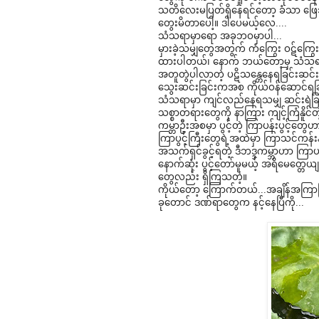
သတိ​လေးမပြတ်ရှိ​နေရင်​တော့ ခံသာ ​ဖြ
တွေးမိတာ​ပေါ့။ ဒါ​ပေမယ့်​လေ....
သံသရာမှာ​ရော အခုဘဝမှာပါ...
မှားခဲ့သမျှ​တွေအတွက် ကံ​ကြွေး ဝဋ်​ကြွေ
ထားပါတယ်၊ ​နောက် ဘယ်​တော့မှ သံသရာမှာ ရ
အတူတွဲပါလာတဲ့ ပဋိသ​​​​န္တေ​နေရခြင်းဆင်းရ
သွေးဆင်းခြင်းကအစ ကိုယ်ဝန်​ဆောင်ရခြ
သံသရာမှာ ကျင်လည်​နေရသမျှ ဆင်းရဲခြင်
သစ္စာတရား​တွေကို နာကြား ကျင့်ကြံနိူင်တ
ကမ္ဘာဦးအစမှာ ပွင့်တဲ့ ကြာပန်းပွင့်​တွေ
ကြာပွင့်ကြီး​တွေရဲ့အထဲမှာ ကြာသင်ကန်
အသက်ရှင်ခွင့်ရတဲ့ ဒီဘဒ္ဒကမ္ဘာဟာ ကြာပန်း
နောက်ဆုံး ပွင့်​တော်မူမယ့် အရိ​​​မေတ္တေ
တွေလည်း ရှိကြသတဲ့။
ကိုယ်​တော့ ​ကြောက်တယ်...အချိန်အကြာ
ခု​တောင် ဒဏ်ရာ​တွေက နင့်​နေပြီကို...