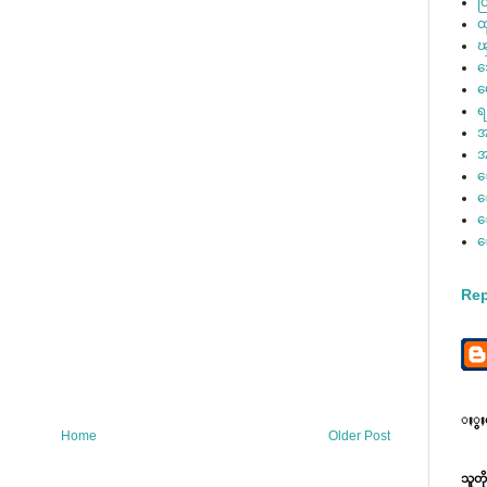
ထ
ထ
ၾ
ဘ
မ
ရ
အ
အ
ေ
ေ
ေ
Rep
ႏွႈတ္
Home
Older Post
သူတ