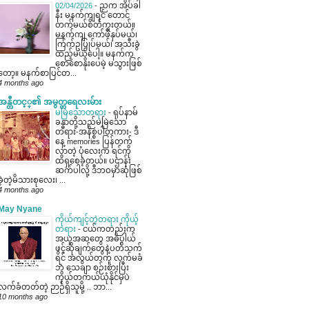
02/04/2026
-
ညက အိပ်ခါ
နီး မနက်ကျရင် တောင်
တက်မယ်စိတ်ကူးတယ်။
မနက်ကျ ကော်ဖီနှပ်မယ်၊
ကြက်ဥပြုပ်မယ်၊ အသီးခွဲ
ထည့်မယ်ပေါ့။ မနက်က
စောစောနိုးပေမဲ့ မသွားဖြစ်
တော့။ မနက်စာပြင်တ...
4 months ago
အန္တီတင့္၏ အမွတ္တရေလးမ်ား
မမြဲသောတရား
-
ရုပ်နာမ်
ခန္ဓာတို့သည်မမြဲ​သော
တရား-အနိစ္စပါတကား- ဒီ​
နေ့ memories ပြန်တက်
လာတဲ့ ပုံ​လေး​က ရင်ကို
ထိရှစေခဲ့တယ်။ ပဌာန်း
ဆက်ပါလို့ ဒီဘဝမှာဆုံဖြစ်
ခဲ့တဲ့မိသားစုလေး၊ ...
4 months ago
May Nyane
ကိုယ်ကျင့်တဲ့တရား ကိုယ့်
တရား
-
ငယ်ကတည်းက
အယူအဆတွေ အဓိပ္ပါယ်
ဖွင့်ဆိုချက်တွေနဲ့ပတ်သက်
ရင် အလွယ်တကူ လက်မခံ
ဘဲ သေချာ စဉ်းစားပြီး
ကိုယ်တကယ်ယုံနိုင်မှပဲ
လက်ခံတတ်တဲ့ ဉာဉ်ရှိသူမို့ .. ဘာ...
10 months ago