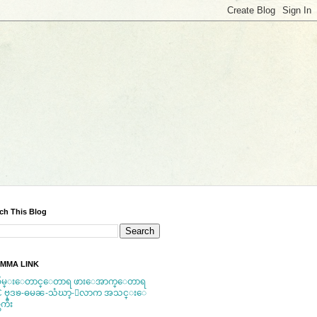
ch This Blog
MMA LINK
ိမ္းေတာင္ေတာရ
ဖားေအာက္ေတာရ
C
ဗုဒၶ-ဓမၼ-သံဃာ့-ေလာက အသင္းေ
ကီး