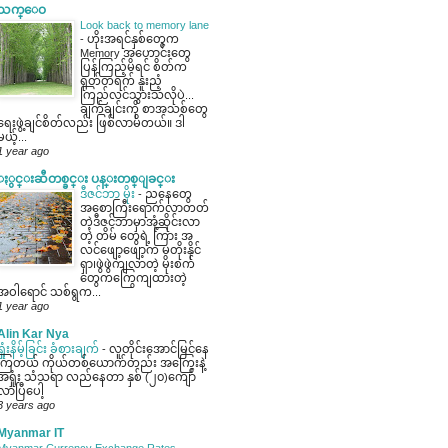
သက္ေဝ
Look back to memory lane
-
ဟိုးအရင်နှစ်တွေက
Memory အဟောင်းတွေ
ပြန်ကြည့်မိရင် စိတ်က
ရုတ်တရက် နူးညံ့
ကြည်လင်သွားသလိုပဲ...
ချက်ချင်းကို စာအသစ်တွေ
ရေးဖွဲ့ချင်စိတ်လည်း ဖြစ်လာမိတယ်။ ဒါ
မယ့်...
1 year ago
ႏွင္းဆီတစ္ခင္း ပန္းတစ္ျခင္း
ဒီဇင်ဘာ မိုး
-
ညနေတွေ
အစောကြီးရောက်လာတတ်
တဲ့ဒီဇင်ဘာမှာအုံ့ဆိုင်းလာ
တဲ့ တိမ် တွေရဲ့ ကြား အ
လင်ဖျော့ဖျော့က မတိုးနိုင်
ရှာ၊ဖွဲဖွဲကျလာတဲ့ မိုးစက်
တွေကကြွေကျထားတဲ့
အဝါရောင် သစ်ရွက...
1 year ago
Alin Kar Nya
ရှုံးနိမ့်ခြင်း ခံစားချက်
-
လူတိုင်းအောင်မြင်နေ
ကြတယ် ကိုယ်တစ်ယောက်တည်း အကြွေးနဲ့
အရှုံး သံသရာ လည်နေတာ နှစ် (၂၀)ကျော်
လာပြီပေါ့
3 years ago
Myanmar IT