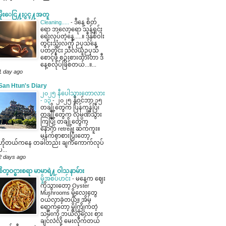
မိုးေငြ႔ႏွင္႔အတူ
Cleaning.....
-
ဒီနေ့ စိတ်
ရော ဘလော့ရော သန့်ရှင်း
ရေးလုပ်တဲ့နေ့.....။ ဒီနှစ်ဝါး
တွင်းသုံးလကို ဉပုသ်နေ့
ပတ်တိုင်း သီလယူဉပုသ်
စောင့်ဖို့ စဉ်းစားထားတာ ဒီ
နေ့စလုပ်ဖြစ်တယ်...။...
1 day ago
San Htun's Diary
၂၀၂၅ နီပေါသွားတောလား
- ၁၃
-
၂၀၂၅ နိုဝင်ဘာ ၁၅
တချို့တွေက ပြန်ကုန်ပြီ၊
တချို့တွေက လုမ္ပဏီသွား
ကြပြီ၊ တချို့တွေက
နောက် retreat ဆက်ကူး။
မနက်စာစားပြီးတော့
ဟိုတယ်ကနေ တခါတည်း ချက်ကောက်လုပ်
ပ...
2 days ago
စိတ္ဝင္စားစရာ မာမာရဲ႔ ဝါသနာမ်ား
မှိုအစပ်ဟင်း
-
မနေ့က ဈေး
ကိုသွားတော့ Oyster
Mushrooms မှိုလေးတွေ
ဝယ်လာခဲ့တယ်။ အိမ်
ရောက်တော့ မှိုကြိုက်တဲ့
သမီးကို ဘယ်လိုလေး စား
ချင်လဲလို့ မေးလိုက်တယ်