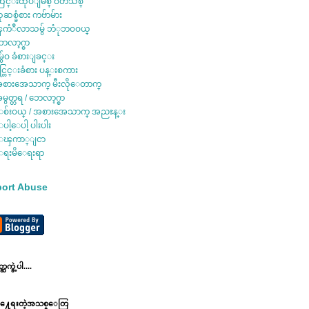
ြင္းထုပ်ိဳျမစ္ ဝတၳဳသစ္
ုဆစ္ခံစား ကဗ်ာမ်ား
ကံဳလာသမွ် ဘံုဘဝဝယ္
ေလာ့ဂ္စာ
ွ်ေဝ ခံစားျခင္း
င္တြင္းခံစား ပန္းစကား
စားအေသာက္ မီးလိုေတာက္
မွတ္တရ / ဘေလာ့ဂ္စာ
စ်းဝယ္ / အစားအေသာက္ အညႊန္း
ပါ့ေပါ့ ပါးပါး
ေၾကာ္ျငာ
ရးမိေရးရာ
ort Abuse
ဆက္ခဲ့ပါ....
ို႔ေရးတဲ့အသစ္ေတြ