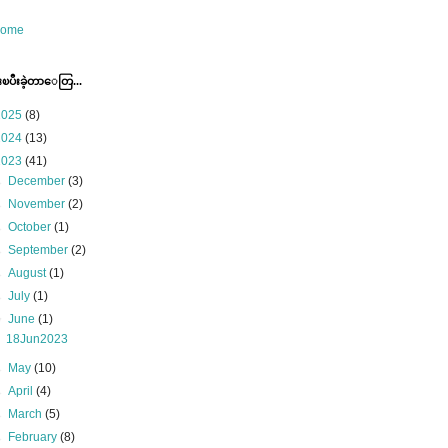
ome
ပီးခဲ့တာေတြ...
2025
(8)
2024
(13)
2023
(41)
►
December
(3)
►
November
(2)
►
October
(1)
►
September
(2)
►
August
(1)
►
July
(1)
▼
June
(1)
18Jun2023
►
May
(10)
►
April
(4)
►
March
(5)
►
February
(8)