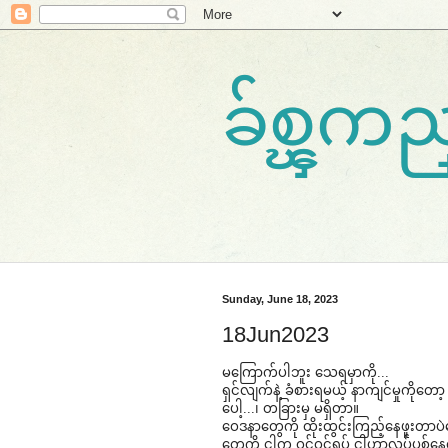
ခ်စ္ၾ
Sunday, June 18, 2023
18Jun2023
မ​ကြောက်ပါဘူး ​သေရမှာကို...
ရှင်လျက်နဲ့ ခံစားရမယ့် နာကျင်မှုကို​တေ
ပေါ့...၊ တခြားမှ မရှိတာ။
​ဝေဒနာ​တွေကို ထိုးထွင်းကြည့်​နေဖူးတာပ
တွေကို ငါက ဝင်ဝင်ရှုပ် ငါ့ဟာလုပ်ပစ်