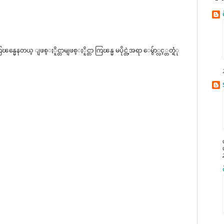
ေနတယ္ ျဖစ္ႏိူင္တာမျဖစ္ႏိူင္တာ ကြၽန္မ မပိုင္တဲ့အရာ ေမွ်ာ္လင့္တတ္ရံု