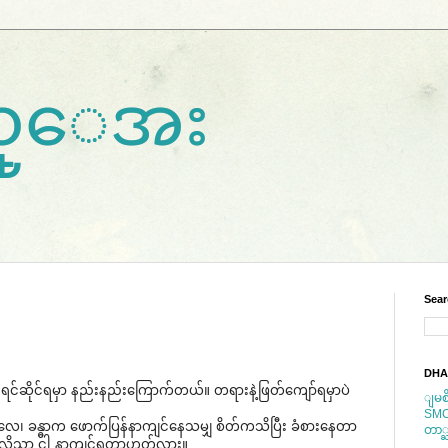
ကည္ေအး
Sear
DHA
ာ့ ရင်ဆိုင်ရမှာ နည်းနည်း​ကြောက်တယ်။ တရားနဲ့ဖြတ်​ကျော်ရမှာပဲ​
ျမစ
SM
ဲ​လေ၊ ခန္ဓာက ​ဖောက်ပြန်နာကျင်​နေသမျှ စိတ်ကသိပြီး ခံစား​နေတာ​
တာ္ႀ
​နေလို့သာ ငါ နာကျင်ရတာဟုတ်လား။