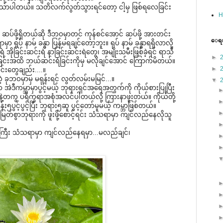
ေသာပါတယ်။ သတိလက်လွတ်သွားရင်​တော့ ငါ့မှ ဖြစ်ရ​လေခြင်း ​
H
း ဆပ်ဖို့ရှိတယ်ဆို ဒီဘဝမှာတင် ကုန်စင်​အောင် ဆပ်ဖို့ အားတင်း
ေရးၿ
ုပ် နာမ် ခန္ဓာ ပြန်မရချင်​တော့ဘူး။ ရုပ် နာမ် ခန္ဓာရရှိလာလို့
ဲ အိုခြင်းဆင်းရဲ နာခြင်းဆင်းရဲ​တွေ၊ အမျိုးသမီးဖြစ်ခဲ့ရင် ရာသီ​
►
င်းအထိ ဘယ်ဆင်းရဲခြင်းကိုမှ မလိုချင်​အောင် ​ကြောက်မိတယ်။
►
း​တွေချည်း....။
ဲ့ ခုဘဝမှာမှ မရုန်းရင် လွတ်လမ်းမမြင်...။
▼
ဟာ အဲဒီကမ္ဘာမှာပွင့်မယ့် ဘုရားရှင်အ​ရေအတွက်ကို ကိုယ်စားပြုပြီး
းနဲ့တကွ ပရိက္ခရာအစုံအလင်ပါတယ်လို့ ကြားနာဖူးတယ်။ ကိုယ်တို့
၅ပွင့်ပွင့်ပြီး ဘုရား၅ဆူ ပွင့်​တော်မူမယ့် ကမ္ဘာဖြစ်တယ်။ ​
ယျမြတ်စွာဘုရားကို ​ဖူးဖို့စောင့်ရင်း သံသရာမှာ ကျင်လည်​နေလိုသူ​
ကြီး သံသရာမှာ ကျင်လည်​နေရမှာ...မလည်ချင်၊