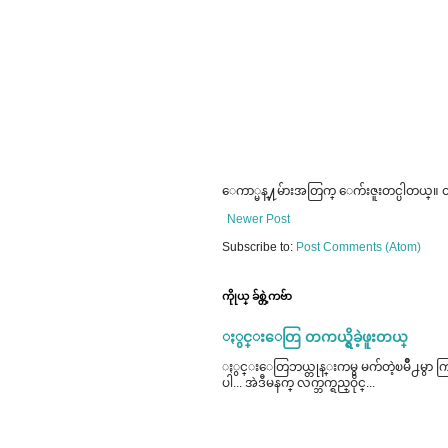
ေကာ္မန္႔မ်ားအတြက္ ေက်းဇူးတင္ပါတယ္။ ထင
Newer Post
Subscribe to:
Post Comments (Atom)
ကိုုယ္ ခ်စ္တဲ့ကဗ်ာ
ႏွင္းေတြ တကယ္ရွိခဲ့ဖူးတယ္
ႏွင္းေတြဘယ္တုန္းကမွ မက်တဲ့ၿမိဳ႕မွာ ကြၽန္မ
ပါ... အဲဒီမနက္ လက္ဘက္ရည္ဝိုင္...