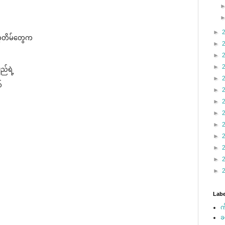
►
့တိမ်​တွေက
►
►
►
ည်ရဲ့
►
်
►
►
►
►
►
►
►
►
Labe
က
ခ