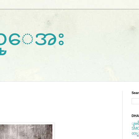
ကည္ေအး
Sear
DHA
ျမစ
SM
တာ္ႀ