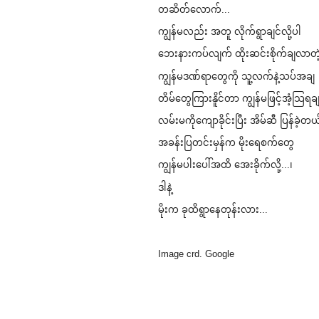
တဆိတ်​လောက်...
ကျွန်မလည်း အတူ လိုက်ရွာချင်လို့ပါ
​ဘေးနားကပ်လျက် ထိုးဆင်းစိုက်ချလာတဲ
ကျွန်မဒဏ်ရာ​တွေကို သူ့လက်နဲ့သပ်အချ
တိမ်​တွေကြားနိူင်တာ ကျွန်မဖြင့်အံ့သြရချ
လမ်းမကို​ကျောခိုင်းပြီး အိမ်ဆီ ပြန်ခဲ့တယ
အခန်းပြတင်းမှန်က မိုး​ရေစက်​​တွေ
ကျွန်မပါး​ပေါ်အထိ ​အေးခိုက်လို့...၊
ဒါနဲ့
မိုးက ခုထိရွာ​နေတုန်းလား...
Image crd. Google