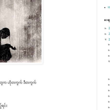
H
ေရးၿ
►
►
▼
း​တွေက ဟိုတကွက် ဒီတကွက်
့ရင်း​