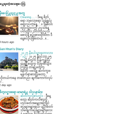
ို႔ေရးတဲ့အသစ္ေတြ
မိုးေငြ႔ႏွင္႔အတူ
Cleaning.....
-
ဒီနေ့ စိတ်
ရော ဘလော့ရော သန့်ရှင်း
ရေးလုပ်တဲ့နေ့.....။ ဒီနှစ်ဝါး
တွင်းသုံးလကို ဉပုသ်နေ့
ပတ်တိုင်း သီလယူဉပုသ်
စောင့်ဖို့ စဉ်းစားထားတာ ဒီ
နေ့စလုပ်ဖြစ်တယ်...။...
9 hours ago
San Htun's Diary
၂၀၂၅ နီပေါသွားတောလား
- ၁၃
-
၂၀၂၅ နိုဝင်ဘာ ၁၅
တချို့တွေက ပြန်ကုန်ပြီ၊
တချို့တွေက လုမ္ပဏီသွား
ကြပြီ၊ တချို့တွေက
နောက် retreat ဆက်ကူး။
မနက်စာစားပြီးတော့
ဟိုတယ်ကနေ တခါတည်း ချက်ကောက်လုပ်
ပ...
1 day ago
စိတ္ဝင္စားစရာ မာမာရဲ႔ ဝါသနာမ်ား
ဆိတ်ကလီစာဟင်း
-
ဒီနေ့
တော့ ဆိတ်ကလီစာကို
ဟင်းခတ်အမွှေးအကြိုင်
ခပ်များများရယ် ပျဉ်းတော်
သိမ်းရွက်ခပ်များများလေး
နဲ့ မဆလာ နိူင်နိူင်ထည့်ကာ