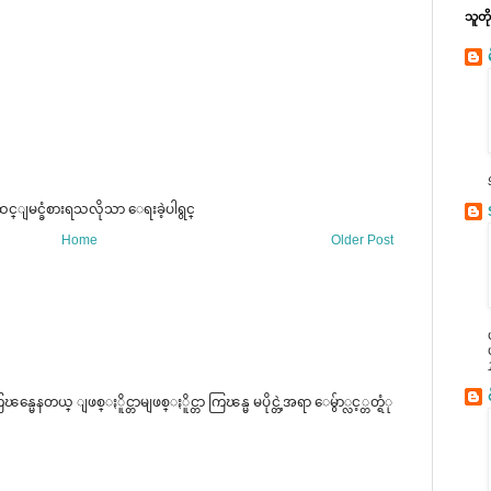
သူတ
္ျမင္ခံစားရသလိုသာ ေရးခဲ့ပါရွင္
Home
Older Post
ေနတယ္ ျဖစ္ႏိူင္တာမျဖစ္ႏိူင္တာ ကြၽန္မ မပိုင္တဲ့အရာ ေမွ်ာ္လင့္တတ္ရံု