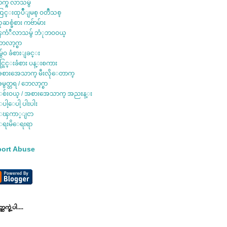
က္ဂ္ လာသမွ်
ြင္းထုပ်ိဳျမစ္ ဝတၳဳသစ္
ုဆစ္ခံစား ကဗ်ာမ်ား
ကံဳလာသမွ် ဘံုဘဝဝယ္
ေလာ့ဂ္စာ
ွ်ေဝ ခံစားျခင္း
င္တြင္းခံစား ပန္းစကား
စားအေသာက္ မီးလိုေတာက္
မွတ္တရ / ဘေလာ့ဂ္စာ
စ်းဝယ္ / အစားအေသာက္ အညႊန္း
ပါ့ေပါ့ ပါးပါး
ေၾကာ္ျငာ
ရးမိေရးရာ
ort Abuse
ဆက္ခဲ့ပါ....