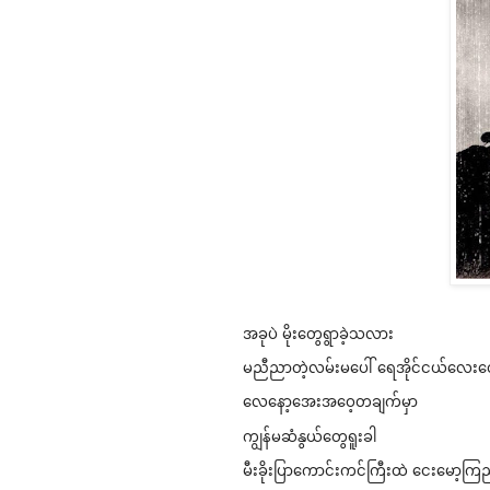
အခုပဲ မိုး​တွေရွာခဲ့သလား
မညီညာတဲ့လမ်းမ​ပေါ် ​ရေအိုင်ငယ်​လေ
​လေ​နော့​အေးအ​ဝေ့တချက်မှာ
ကျွန်မဆံနွယ်​တွေရူးခါ
မီးခိုးပြာ​ကောင်းကင်ကြီးထဲ ​​​ငေးမော့ကြည်