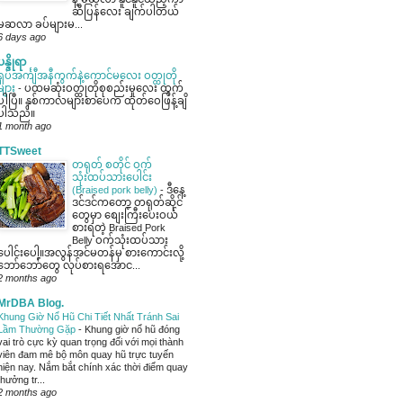
ဆီပြန်လေး ချက်ပါတယ်
မဆလာ ခပ်များမ...
6 days ago
ပန္ဒိုရာ
ရှပ်အင်္ကျီအနီကွက်နဲ့ကောင်မလေး ဝတ္ထုတို
များ
-
ပထမဆုံးဝတ္ထုတိုစုစည်းမှုလေး ထွက်
ပါပြီ။ နှစ်ကာလများစာပေက ထုတ်ဝေဖြန့်ချိ
ပါသည်။
1 month ago
TTSweet
တရုတ် စတိုင် ဝက်
သုံးထပ်သားပေါင်း
(Braised pork belly)
-
ဒီနေ့
ဒင်ဒင်ကတော့ တရုတ်ဆိုင်
တွေမှာ စျေးကြီးပေးဝယ်
စားရတဲ့ Braised Pork
Belly ဝက်သုံးထပ်သား
ပေါင်းပေါ့။အလွန်အင်မတန်မှ စားကောင်းလို့
ဘော်ဘော်တွေ လုပ်စားရအောင...
2 months ago
MrDBA Blog.
Khung Giờ Nổ Hũ Chi Tiết Nhất Tránh Sai
Lầm Thường Gặp
-
Khung giờ nổ hũ đóng
vai trò cực kỳ quan trọng đối với mọi thành
viên đam mê bộ môn quay hũ trực tuyến
hiện nay. Nắm bắt chính xác thời điểm quay
thưởng tr...
2 months ago