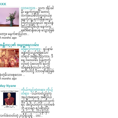
KKK
02/04/2026
-
ညက အိပ်ခါ
နီး မနက်ကျရင် တောင်
တက်မယ်စိတ်ကူးတယ်။
မနက်ကျ ကော်ဖီနှပ်မယ်၊
ကြက်ဥပြုပ်မယ်၊ အသီးခွဲ
ထည့်မယ်ပေါ့။ မနက်က
စောစောနိုးပေမဲ့ မသွားဖြစ်
တော့။ မနက်စာပြင်တ...
4 months ago
အန္တီတင့္၏ အမွတ္တရေလးမ်ား
မမြဲသောတရား
-
ရုပ်နာမ်
ခန္ဓာတို့သည်မမြဲ​သော
တရား-အနိစ္စပါတကား- ဒီ​
နေ့ memories ပြန်တက်
လာတဲ့ ပုံ​လေး​က ရင်ကို
ထိရှစေခဲ့တယ်။ ပဌာန်း
ဆက်ပါလို့ ဒီဘဝမှာဆုံဖြစ်
ခဲ့တဲ့မိသားစုလေး၊ ...
4 months ago
May Nyane
ကိုယ်ကျင့်တဲ့တရား ကိုယ့်
တရား
-
ငယ်ကတည်းက
အယူအဆတွေ အဓိပ္ပါယ်
ဖွင့်ဆိုချက်တွေနဲ့ပတ်သက်
ရင် အလွယ်တကူ လက်မခံ
ဘဲ သေချာ စဉ်းစားပြီး
ကိုယ်တကယ်ယုံနိုင်မှပဲ
လက်ခံတတ်တဲ့ ဉာဉ်ရှိသူမို့ .. ဘာ...