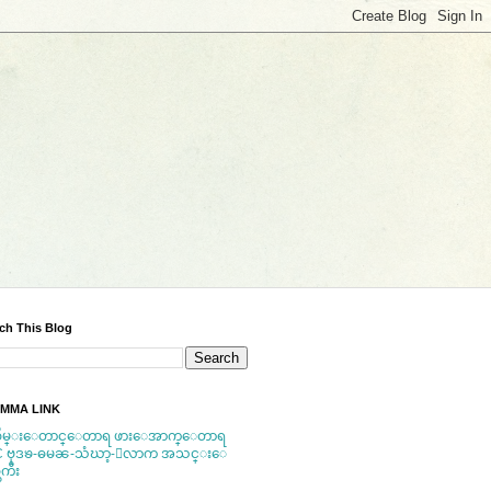
ch This Blog
MMA LINK
ိမ္းေတာင္ေတာရ
ဖားေအာက္ေတာရ
C
ဗုဒၶ-ဓမၼ-သံဃာ့-ေလာက အသင္းေ
ကီး