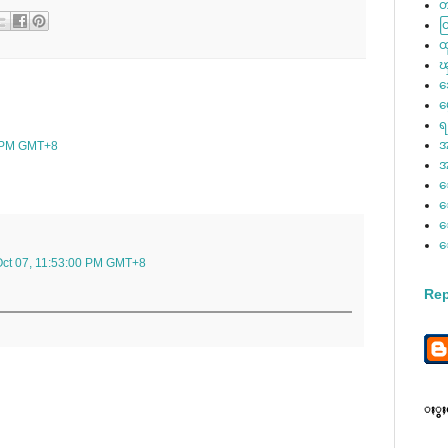
တ
ထ
ထ
ၾ
ဘ
မ
ရ
အ
0 PM GMT+8
အ
ေ
ေ
ေ
Oct 07, 11:53:00 PM GMT+8
Rep
ႏွႈတ္