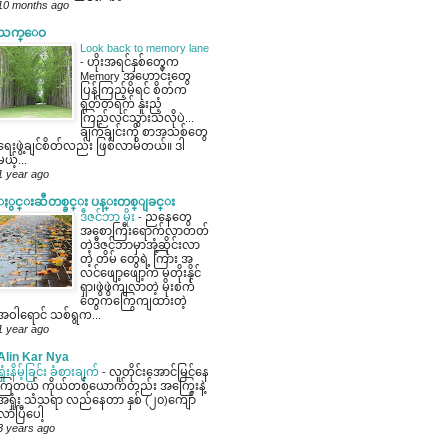
10 months ago
သက္ေဝ
Look back to memory lane
-
ဟိုးအရင်နှစ်တွေက
Memory အဟောင်းတွေ
ပြန်ကြည့်မိရင် စိတ်က
ရုတ်တရက် နူးညံ့
ကြည်လင်သွားသလိုပဲ...
ချက်ချင်းကို စာအသစ်တွေ
ရေးဖွဲ့ချင်စိတ်လည်း ဖြစ်လာမိတယ်။ ဒါ
မယ့်...
1 year ago
ႏွင္းဆီတစ္ခင္း ပန္းတစ္ျခင္း
ဒီဇင်ဘာ မိုး
-
ညနေတွေ
အစောကြီးရောက်လာတတ်
တဲ့ဒီဇင်ဘာမှာအုံ့ဆိုင်းလာ
တဲ့ တိမ် တွေရဲ့ ကြား အ
လင်ဖျော့ဖျော့က မတိုးနိုင်
ရှာ၊ဖွဲဖွဲကျလာတဲ့ မိုးစက်
တွေကကြွေကျထားတဲ့
အဝါရောင် သစ်ရွက...
1 year ago
Alin Kar Nya
ရှုံးနိမ့်ခြင်း ခံစားချက်
-
လူတိုင်းအောင်မြင်နေ
ကြတယ် ကိုယ်တစ်ယောက်တည်း အကြွေးနဲ့
အရှုံး သံသရာ လည်နေတာ နှစ် (၂၀)ကျော်
လာပြီပေါ့
3 years ago