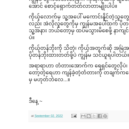
အောင် ​စောင့်​ရှောက်တတ်လာတာမျိုးပါပဲ။
ကိုယ့်​လောက်မှ သူ့အ​ပေါ် မ​ကောင်းနိူင်တဲ့သူ​တွေ
လည်း အဲလိုလူ​တွေကိုမှ ကျွန်မအ​ပေါ်ထက် ပို
သူ့အနား ဘယ်​တော့မှ ထပ်မသွားမိ​စေဖို့ နာကျင်မ
ပဲ။
ကိုယ့်တန်ဘိုးကို သိတဲ့၊ ကိုယ့်အတွက်ဆို အမြဲ
ပိုတန်ဘိုးထားတတ်ဖို့ပဲ ကျွန်မ သင်ယူရပါတယ်
အရာရာဟာ တံတား​အောက်က ​ရေရှင်​တွေလိုပဲ၊ စ
တော့တဲ့ရေဟာ ကျန်ခဲ့တဲ့တံတားကို တချက်က​လေး
မှ မဟုတ်ဘဲ​လေ...။
ဒီ​နေ့ ~
at
September 02, 2022