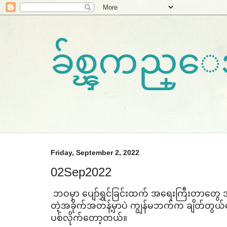
ခ်စ္ၾကည္
Friday, September 2, 2022
02Sep2022
ဘဝမှာ ​ပျော်ရွှင်ခြင်းထက် အ​ရေးကြီးတာ​တွေ
တဲ့အခိုက်အတန့်မှာပဲ ကျွန်မဘက်က ချိတ်တွယ်​နှ
ပစ်လိုက်​တော့တယ်။