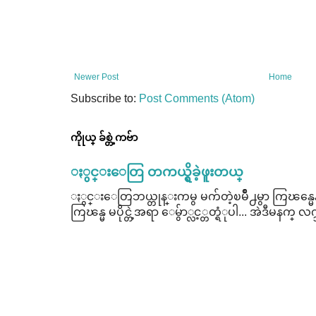
Newer Post
Home
Subscribe to:
Post Comments (Atom)
ကိုုယ္ ခ်စ္တဲ့ကဗ်ာ
ႏွင္းေတြ တကယ္ရွိခဲ့ဖူးတယ္
ႏွင္းေတြဘယ္တုန္းကမွ မက်တဲ့ၿမိဳ႕မွာ ကြၽန္မေနတ
ကြၽန္မ မပိုင္တဲ့အရာ ေမွ်ာ္လင့္တတ္ရံုပါ... အဲဒီမနက္ လက္ဘ