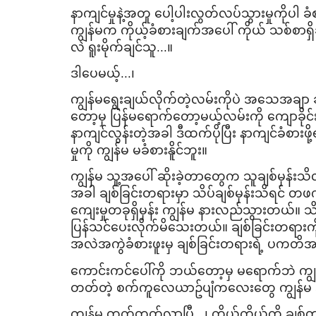
နာကျင်မှုနဲ့အတူ ​ပေါ့ပါးလွတ်လပ်သွားမှုကိုပ
ကျွန်မက ကိုယ့်ခံစားချက်အ​ပေါ် ကိုယ် သစ်စာရှိ
လဲ ရူးမိုက်ချင်သူ...။
ဒါ​ပေမယ့်...၊
ကျွန်မ​ရွေးချယ်လိုက်တဲ့လမ်းကိုပဲ အ​သေအချာ ခ
တော့မှ ပြန်မ​ရောက်​တော့မယ့်လမ်းကို ​ကျောခိ
နာကျင်လွန်းတဲ့အခါ ဒီထက်ပိုပြီး နာကျင်ခံစားဖ
မှုကို ကျွန်မ မခံစားနိူင်ဘူး။
ကျွန်မ သူ့အ​ပေါ် ဆိုးခဲ့တာ​တွေက သူချစ်မှန်းသိလ
အခါ ချစ်ခြင်းတရားမှာ သိပ်ချစ်မှန်းသိရင် တဖ
ကျေးမှုတခုရှိမှန်း ကျွန်မ နားလည်သွားတယ်။ သိပ်
ပြန်သင်​ပေးလိုက်မိ​သေးတယ်။ ချစ်ခြင်းတရား
အလဲအကွဲခံစားဖူးမှ ချစ်ခြင်းတရားရဲ့ ပကတိ
​ကောင်းကင်​ပေါ်ကို ဘယ်​တော့မှ မ​ရောက်ဘဲ ကျွန
တတ်တဲ့ စက်ကူ​လေယာဥ်ပျံက​လေး​တွေ ကျွန်မ 
ကျွန်မ တွက်တတ်လာပြီ...၊ ကိုယ့်ကိုယ်ကို ခ