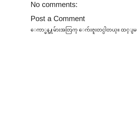
No comments:
Post a Comment
ေကာ္မန္႔မ်ားအတြက္ ေက်းဇူးတင္ပါတယ္။ ထင္ျမင္ခ