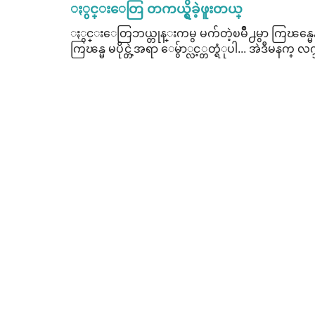
ႏွင္းေတြ တကယ္ရွိခဲ့ဖူးတယ္
ႏွင္းေတြဘယ္တုန္းကမွ မက်တဲ့ၿမိဳ႕မွာ ကြၽန္မေနတ
ကြၽန္မ မပိုင္တဲ့အရာ ေမွ်ာ္လင့္တတ္ရံုပါ... အဲဒီမနက္ လက္ဘ