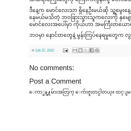
ဒီ​နေ့က ​မောင်​လေးသာ ရှိ​နေဦးမယ်ဆို သူ့​မွေး​
နေမယ်မသိတဲ့ ဘဝခြားသွားသူက​လေးကို နှ​မျော
မောင်​လေးအ​ပေါ်မှာ ကိုယ်ဟာ အမကြီးတ​ယောက
ဘဝမှာ ​နောင်တ​တွေနဲ့ မွန်းကြပ်​နေရမှု​တွေက 
at
July 07, 2022
No comments:
Post a Comment
ေကာ္မန္႔မ်ားအတြက္ ေက်းဇူးတင္ပါတယ္။ ထင္ျမင္ခ