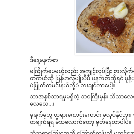
​ဒီ​နေ့မနက်စာ
မကြိုက်​ပေမယ့်လည်း အကျင့်လုပ်ပြီး စားလို
တကယ်ဆို မြန်မာလူမျိုးပီပီ မနက်စာဆိုရင် မုန့်ဟင်
ပဲပြုတ်ထမင်းနယ်တို့ပဲ စားချင်တာ​ပေါ့။
ဘာအနှစ်သာရမှမရှိတဲ့ ဘဝကြီးမှန်း သိလာ​လေ​လေ ​န
လေ​​လေ...၊
ခုရက်​တွေ တရား​ကောင်း​ကောင်း မလုပ်နိူင်ဘူ
တချက်ရရ မိသ​လောက်​တော့ မှတ်​နေတာပါပဲ။
သံသရာ​ကြွေး​တွေကို ​ကြောက်လွန်းလို့ မတင်​အော