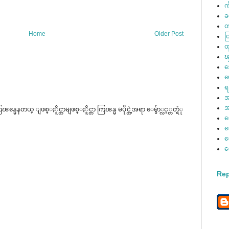
က
ခ
တ
Home
Older Post
ထ
ထ
ၾ
ဘ
မ
ရ
အ
အ
ေနတယ္ ျဖစ္ႏိူင္တာမျဖစ္ႏိူင္တာ ကြၽန္မ မပိုင္တဲ့အရာ ေမွ်ာ္လင့္တတ္ရံု
ေ
ေ
ေ
Rep