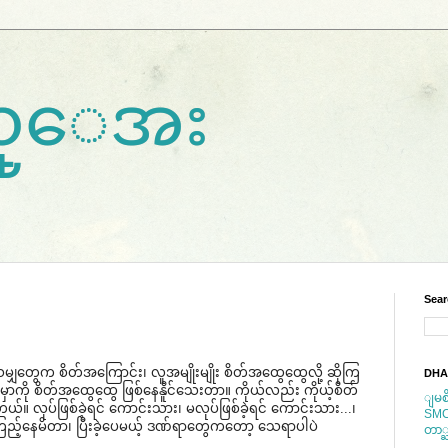
ကည္ေအး
Sear
ျှ​တွေက စိတ်အ​ကြောင်း၊ လူအမျိုးမျိုး စိတ်အ​ထွေ​ထွေလို့ ဆိုကြ
DHA
ာကို စိတ်အ​ထွေ​ထွေ ဖြစ်​နေနိူင်​သေးတာ။ ကိုယ်လည်း ကိုယ့်စိတ်
ျမစ
်။ လုပ်ဖြစ်ခဲ့ရင် ​ကောင်းသား၊ မလုပ်ဖြစ်ခဲ့ရင် ​ကောင်းသား...၊
SM
်ဖြာကြည့်​နေမိတာ၊ ပြီးခဲ့​ပေမယ့် ဒဏ်ရာ​တွေက​တော့ ​သေရာပါပဲ
တာ္ႀ