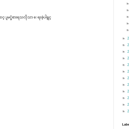
္ျမင္ခံစားရသလိုသာ ေရးခဲ့ပါရွင္
►
►
►
►
►
►
►
►
►
►
►
►
Labe