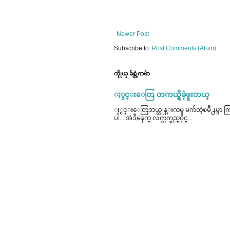
Newer Post
Subscribe to:
Post Comments (Atom)
ကိုုယ္ ခ်စ္တဲ့ကဗ်ာ
ႏွင္းေတြ တကယ္ရွိခဲ့ဖူးတယ္
ႏွင္းေတြဘယ္တုန္းကမွ မက်တဲ့ၿမိဳ႕မွာ ကြၽန္မ
ပါ... အဲဒီမနက္ လက္ဘက္ရည္ဝိုင္...