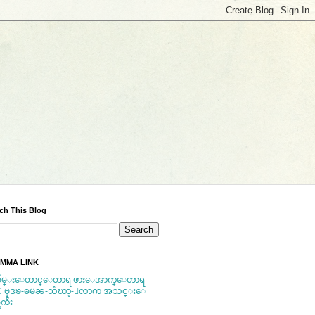
ch This Blog
MMA LINK
ိမ္းေတာင္ေတာရ
ဖားေအာက္ေတာရ
C
ဗုဒၶ-ဓမၼ-သံဃာ့-ေလာက အသင္းေ
ကီး