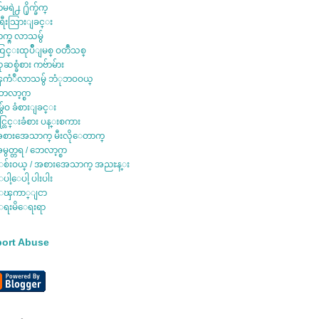
်မရဲ႕ ႐ိုက္ခ်က္
ရီးသြားျခင္း
က္ဂ္ လာသမွ်
ြင္းထုပ်ိဳျမစ္ ဝတၳဳသစ္
ုဆစ္ခံစား ကဗ်ာမ်ား
ကံဳလာသမွ် ဘံုဘဝဝယ္
ေလာ့ဂ္စာ
ွ်ေဝ ခံစားျခင္း
င္တြင္းခံစား ပန္းစကား
စားအေသာက္ မီးလိုေတာက္
မွတ္တရ / ဘေလာ့ဂ္စာ
စ်းဝယ္ / အစားအေသာက္ အညႊန္း
ပါ့ေပါ့ ပါးပါး
ေၾကာ္ျငာ
ရးမိေရးရာ
ort Abuse