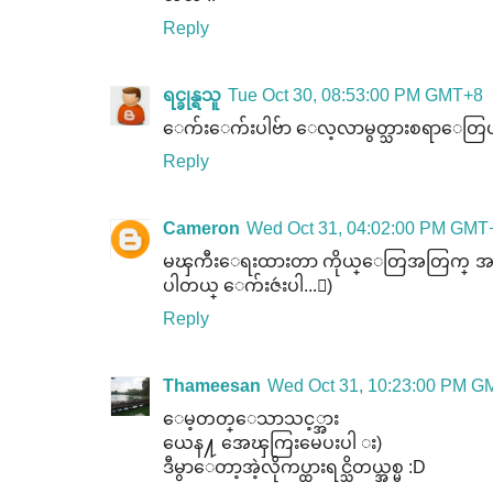
Reply
ရင္ခုန္ရသူ
Tue Oct 30, 08:53:00 PM GMT+8
ေက်းေက်းပါဗ်ာ ေလ့လာမွတ္သားစရာေတြယ
Reply
Cameron
Wed Oct 31, 04:02:00 PM GMT
မၾကီးေရးထားတာ ကိုယ္ေတြအတြက္ အမ်ားၾ
ပါတယ္ ေက်းဇဴးပါ...း)
Reply
Thameesan
Wed Oct 31, 10:23:00 PM 
ေမ့တတ္ေသာသင့္အား
ယေန႔ အေၾကြးမေပးပါ း)
ဒီမွာေတာ့အဲ့လိုကပ္ထားရင္သိတယ္အစ္မ :D