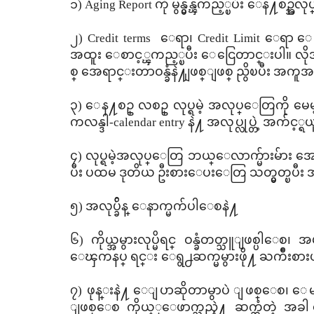
၁) Aging Report ကို မွန္မွန္ၾကည့္ၿပီး ေန႔စဥ္
၂) Credit terms
ေရာ၊ Credit Limit ေရာ 
အထူး ေစာင့္ၾကည့္ၿပီး ေငြေတာင္းပါ။ လို
စ္ အေရာင္းတာဝန္ခံနဲ႔ျဖစ္ျဖစ္ ညွိၿပီး အကူ
၃) ေန႔စဥ္ လစဥ္ လုပ္ရမဲ့ အလုပ္ေတြကို 
ကလန္ဒါ-calendar entry နဲ႔ အလုပ္လုပ္တဲ့ အက်င့္ရ
၄) လုပ္ရမဲ့အလုပ္ေတြ ဘယ္ေလာက္မ်ားမ်ား အေရ
ပီး ပထမ ဒုတိယ ဦးစားေပးေတြ သတ္မွတ္ၿပီး အစ
၅) အလုပ္ခ်ိန္ ေနာက္မက်ပါေစနဲ႔
၆) ကိုယ္အမွားလုပ္မိရင္ ဝန္ခံတတ္သူျဖစ္ပါေစ၊ အ
ေၾကနပ္ ရင္း ေရွ႕ဆက္မမွားဖို႔ ႀကိဳးစား
၇) ဖုန္းနဲ႔ ေျပာဆိုတာမွာပဲ ျဖစ္ေစ၊ ေမး
ျဖစ္ေစ ကိုယ့္ေဖာက္သည္နဲ႔ ဆက္ဆံတဲ့ အခါ ေ