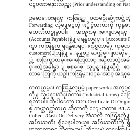
ပၚပဏာမနားလည္မွႈ (Prior understanding on Na
ဥမမာေပးရရင္ ကၽြန္္မ ပထမဦးဆံုး၀င္ခဲ့တဲ့ 
Forwarding လို႔ေခၚတဲ့ ႏိူင္ငံတကာကို ကုန္
မၸဏီတစ္ခုမွာပါ။ အၾကမ္းေျပာရရင္ စာ
(Accounts Payable)နဲ႔ ရရန္ရွိစာရင္း (Accounts Re
က္မွာ ကၽြန္မက ရရန္ရွိစာရင္းကိုင္ရတာမို႔ က
customers)ေတြနဲ႔ ေန႔စဥ္ ဆက္ဆံေျပာဆ
ပ္တဲ့ စာရြက္စာတမ္းေတြေတာင္းဆိုလာတဲ့အခ
င္းတဲ့အခါမွာ ျဖစ္ေစ လုပ္ငန္းနဲ႔ဆိုင္တဲ့
တာေတြကို ယဥ္ပါးကၽြမ္း၀င္ေအာင္ အရင္
တကယ္တမ္း ကၽြန္မလုပ္ရမဲ့ paper works အလုပ္
တို႔ လုပ္ငန္းသံုးစကား (Industrial term
ရတာပါ။ ဆိုပါေတာ့ COO-Certificate Of Origi
စ္ ဘယ္ကဝင္လာတယ္ ဆိုတာကို ေျပာတာ။ B/L ဆို
Collect /Cash On Delivery အဲသလို ကၽြန္မ
အမ်ားႀကီး ရွိေနပါတယ္။ အမ်ားႀကီးကိ
ၾကာလာရင္ သိလာမွာပါ ဆိုေပမဲ့ လူေတြနဲ႔ တိုက