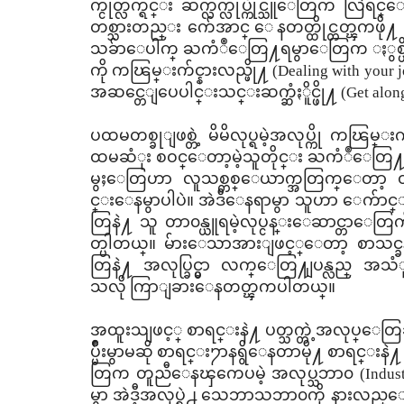
က္ငုတ္လက္ရင္း ဆက္လက္လုပ္ကိုင္သူေတြက လြဲရင္ေပါ
တစ္သားတည္း က်ေအာင္ ေနတတ္ထိုင္တတ္ၾကဖို႔ လိ
သခ်ာေပါက္ ႀကံဳေတြ႔ရမွာေတြက ႏွစ္ပိုင္းရ
ကို ကၽြမ္းက်င္နားလည္ဖို႔ (Dealing with your 
အဆင္တေျပေပါင္းသင္းဆက္ဆံႏိူင္ဖို႔ (Get along 
ပထမတစ္ခုျဖစ္တဲ့ မိမိလုပ္ရမဲ့အလုပ္ကို ကၽြမ္းက်
ထမဆံုး စဝင္ေတာ့မဲ့သူတိုင္း ႀကံဳေတြ႔ရမဲ့က
မွႈေတြဟာ လူသစ္တစ္ေယာက္အတြက္ေတာ့ တကယ
င္းေနမွာပါပဲ။ အဲဒီေနရာမွာ သူဟာ ေက်ာင
တြနဲ႔ သူ တာ၀န္ယူရမဲ့လုပ္ငန္းေဆာင္တာေတြကိ
တ္ပါတယ္။ မ်ားေသာအားျဖင့္ေတာ့ စာသင
တြနဲ႔ အလုပ္ခြင္မွာ လက္ေတြ႔ျပန္လည္ အသံ
သလို ကြာျခားေနတတ္ၾကပါတယ္။
အထူးသျဖင့္ စာရင္းနဲ႔ ပတ္သက္တဲ့အလုပ္ေတြ
ပ္မ်ိဳးမွာမဆို စာရင္း႒ာနရွိေနတာမို႔ စာရင္း
တြက တူညီေနၾကေပမဲ့ အလုပ္သဘာ၀ (Industry
မွာ အဲဒီ့အလုပ္ရဲ႕ သေဘာသဘာ၀ကို နားလည္ေအ