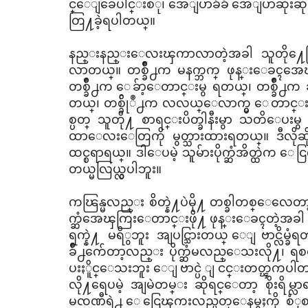
င္ေျခေပါင္းစံု၊ အေျပာခ်ိဳခ်ိဳ အေျပာဆို
တြ႔ခဲ့ရပါတယ္။
နည္းနည္းေလးၾကာလာတဲ့အခါ သူတို႔ေတြရဲ
လာတယ္။ တစ္ခ်ိဳ႕က မနက္ဘက္ ဖုန္းေခၚအေ
တစ္ခ်ိဳ႕က ေခ်ာ့ေတာင္းမွ ရတယ္၊ တစ္ခ်ိဳ
တယ္၊ တစ္ခ်ိုဳ႕က လလယ္ေလာက္မွ ေတာင္းလို
စ္ပတ္ သူတို႔ စာရင္းပိတ္ခါနီးမွာ သတိေပး
ထာေလးေတြကို မွတ္သားထားရတယ္။ ဒီလိ
ထင္စရာရယ္။ ဒါေပမဲ့ သူမ်ားပိုက္ဆံအိတ္ထဲက ေင
တယ္မလြယ္လွပါဘူး။
ကၽြန္မလည္း စိတ္နဲ႔ပဲမို႔ တစ္ခါတစ္ေလေတာ့ 
က္ဆံအေၾကြးေတာင္းဖို႔ ဖုန္းေခၚတဲ့အခါ သ
ရက္နဲ႔ မရိွဘူး အျပင္သြားတယ္ ေျဗာင္လိမ္ခံ
ခ်ိဳ႕က်ေတာ့လည္း ပိုက္ဆံမလည္ေသးလို႔၊ ရ
ပးႏိူင္ေသးဘူး ေျဗာင္ပဲ ျငင္းတတ္ၾကပါ
လို႔ရေပမဲ့ အျမဲတမ္း ဆိုရင္ေတာ့ စိုးရိမ္လာရပ
မၸဏီရဲ႕ ေငြေၾကးလည္ပတ္ေနမွႈကို စံုစ