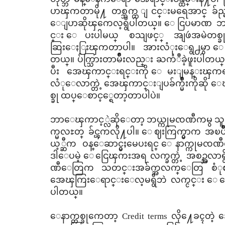
ပာၾကတာမို႔ တစ္ဘက္က ျငင္းမရေအာင္ ခ်ည္ၿ
ေျပာဆိုၾကေလ့ရွိပါတယ္။ ေငြပမာဏ ဘယ
င္း ေပးပါမယ္ စသျဖင့္ အျဖဴအမဲတစ္
ဆြးေႏြးၾကတာပါ။
အားလံုးေရွ႕မွာ ေပး
တယ္။ ပ်က္သြားတာမ်ိဳးလည္း ႀကံဳခဲ့ဖူးပါတယ္
ပီး အေၾကာင္းရင္းကို ေမးျမန္းၾက
လံုေလာက္တဲ့ အေၾကာင္းျပခ်က္မ်ိဳးကိုဆို ေၾက
စ္ခု ထပ္ေစာင့္ရေတာ့တာပါပဲ။
ဘာေၾကာင့္လဲဆိုေတာ့ ဘယ္ကုမၸဏီကမွ သူတို
က္မလႊတ္ ခ်င္ၾကလို႔ပါ။ ေဈးကြက္မွာက အၿပိဳင
ယ့္ဆီက ဝန္ေဆာင္မွႈမေပးရင္ ေနာက္ကုမၸဏီ
ဒါေပမဲ့ ေငြေၾကးအရ လက္ခက္တဲ့ အစဥ္အလာရွိတဲ့
ဏီေတြက သတင္းအခ်က္အလက္ေတြ စံုစမ္
အေၾကြးေရာင္းေလ့မရွိဘဲ လက္ငင္း ေငြေခ
ပါတယ္။
ေနာက္တစ္ခုကေတာ့ Credit terms လို႔ေခၚတဲ့