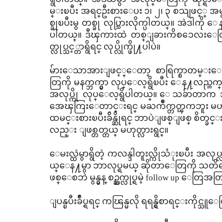
မ္းၿပီး အရင္ဦးစားေပး ၁၊ ၂၊ ၃ စသျဖင့္ အမွတ
စ္ခုၿပီးမွ တစ္ခု လုပ္သြားလိုက္ပါတယ္။ အဲဒါကိ
ပါတယ္။ ဒီၾကားထဲ တစ္ျခားကိစၥေလးေတြ 
တ္လုပ္သင့္တာရွိရင္ လုပ္လိုက္ဖို႔ပါပဲ။
မ်ားေသာအားျဖင့္ေတာ့ စာရြက္စာတမ္းေ
တြကို မနက္ဘက္မွာ လုပ္ေလ့ရွိၿပီး ေန႔လည
အလုပ္ကို လုပ္ေလ့ရွိပါတယ္။ ေသခ်ာတာက ဘယ
အေၾကြးေတာင္းရင္ မႀကိဳက္တတ္ၾကဘူး မဟု
ထမင္းစားၿပီးခ်ိန္ဆိုရင္ ဘာပဲျဖစ္ျဖစ္ စိတ္
လည္း ျဖစ္တတ္တယ္ မဟုတ္လားရွင္။
ေမးလ္ထဲမွာရွိတဲ့ ကလန္ဒါတူးလ္ကိုသံုးၿပီး အလု
ယ္ေန႔မွာ ဘာလုပ္ရမယ္ ဆိုတာေတြကို သတိေပးႏ
ဖစ္ေစဘဲ မွန္မွန္ စဥ္ဆက္လုပ္ရမဲ့ follow up
ျပန္ၿပီးခ်ဳပ္ရရင္ ကၽြန္မလို ရရန္ရွိစာရင္းကိုင