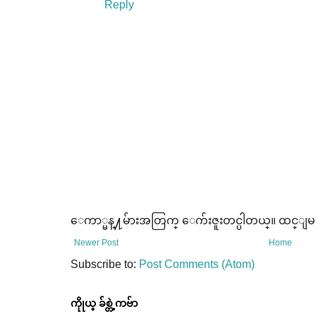
Reply
ေကာ္မန္႔မ်ားအတြက္ ေက်းဇူးတင္ပါတယ္။ ထင္ျမင္ခ
Newer Post
Home
Subscribe to:
Post Comments (Atom)
ကိုုယ္ ခ်စ္တဲ့ကဗ်ာ