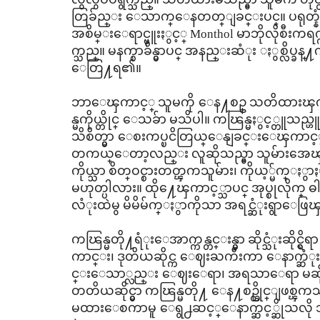
တြခ်ည္း ေသာက္ေနတတ္ျခင္းပင္။ ပရုတ္န
အစိမ္းေရာင္ဗူးႏွင့္
Monthol
မာဘိုလိုစီးကရ
က္သည္။ မနက္စာခ်ိန္မွာပင္ အနည္းဆံုး ႏွစ္လိပ္ခ
ေတြ႔ရ၏။
ဘာေၾကာင့္ သူမကို ေန႔စဥ္ သတိထားၾက
န္မကိုယ္တိုင္ ေသခ်ာ မသိပါ။ ကၽြန္မႏွင့္တူသည
သိစိတ္မွာ ေစးကပ္ၿငိတြယ္ေနျခင္းေၾကာင
တကယ္ေတာ့လည္း လူဆိုသည္မွာ သူမ်ားအေ
ကိုယ္သာ စိတ္ဝင္စားတတ္ၾကသူမ်ား၊ ကိုယ့္မ်က္ႏွာ
မဟုတ္ပါလား။ ထို႔ေၾကာင့္သာပင္ အုပ္စုလိုက္ ဓါ
လံုးထဲမွ မိမိမ်က္ႏွာကိုသာ အရင္ဆံုးရွာေ
ကၽြန္မတို႔ရံုးေအာက္
ကန္တင္းန္
မွာ ဆိုင္သံုးဆိ
ကာင္း၊ ဒုတိယဆိုင္က ေဈးႀကီးကာ ေနာက္ဆံုးတစ္
င္းေသာ္လည္း ေဈးေရာ၊ အရသာေရာ မဆိုးလ
တတိယဆိုင္မွာ ကၽြန္မတို႔ ေန႔စဥ္ထိုင္ျဖစ္ၾကသည္
မထားေစကာမူ ေရွ႕ဆင့္ေနာက္ဆင့္ဆိုသလို 