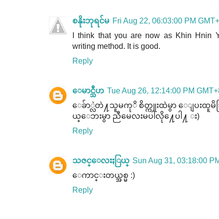
စနိုးဘုရင်မ
Fri Aug 22, 06:03:00 PM GMT
I think that you are now as Khin Hnin
writing method. It is good.
Reply
ေမာင္သီဟ
Tue Aug 26, 12:14:00 PM GMT+
ေခ်ာ္လဲတဲ႔သူမကုိ စိတ္ကူးထဲမွာ ေျပး
ယ္ေဘးမွာ ညီမေလးမပါလို႔ေပါ႔ း)
Reply
သဇင္ေလးႏြယ္
Sun Aug 31, 03:18:00 
ေကာင္းတယ္အစ္မ :)
Reply