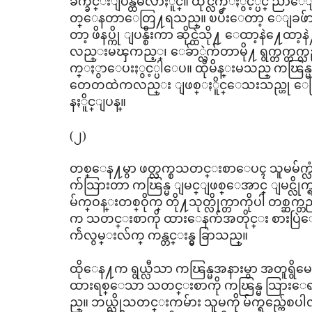
ခ်က္ခ်င္းျပန္ထမလာႏိူင္။ ထိုင္လ်က္ႏွင့္ပင္ ညာေ
တ္ေနတာေတြ႔ရသည္။ ၿပီးေတာ့ ေျခဖ်ားကို 
တာ့ ဖိနပ္ကို ျပန္စီးကာ ဆိုင္ထဲသို႔ ေထာ့နဲ႔ေ
လည္းမၾကည့္၊ ေခ်ာ္လဲက်တာမို႔ ရွက္တက္တက္လည
က္ႏွာေပးႏွင့္ပါေပ။ ထိုမိန္းမသည္ ကၽြန္
တေတထဲကလည္း ျဖစ္ႏိူင္ေသးသည္ဟု ေတြးမ
နႏိူင္ျပန္။
(၂)
တစ္ေန႔မွာ ဖတ္လက္စသတင္းစာေပၚ သူမမ်က္လံုး
က်သြားတာ ကၽြန္မ ျမင္ျဖစ္ေအာင္ ျမင္လိုက္ရသည္
မ်က္ဝန္းတစ္ဝိုက္ တို႔သုတ္လိုက္တာကိုပါ တစ္ဆ
က သတင္းစာကို ထားေနက်အတိုင္း စားပြဲေ
က်ဲလွမ္းလ်က္ ကန္တင္းန္မွ ခြာသည္။
ထိုေန႔က ရွယ္လီသာ ကၽြန္မအနားမွာ အတူရွိမေနဘူ
ထားရစ္ေသာ သတင္းစာကို ကၽြန္မ သြားေရာ
ည္။ ဘယ္လိုသတင္းကမ်ား သူမကို မ်က္ရည္က်ေစ