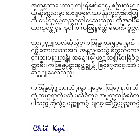
အတန္ၾကာေသာ္ ကၽြန္မ၏ေန႔စဥ္မ်ားထဲမွာ သူ
ထိုဆိုင္ကေလးမွာ စားျဖစ္ေသာ နံနက္ခင္းမ်ား
ဆီ ေမွ်ာ္လင့္ၾကည့္တတ္ပါေသးသည္။ ထိုအခါမ်ိဳး
ယာက္ဝင္ထိုင္ေနပါက ကၽြန္မစိတ္ထဲ မႀကိဳက္ခ်င
ဘာႏွင့္တူသလဲဆိုလွ်င္ ကၽြန္မကားရပ္ေနက် 
ဝင္ထိုးထားေသာအခါ အနည္းငယ္မွ် စိတ္ကသိကေအာက
င္းစားပန္းကန္ကို အခန္းေဖာ္က သစ္သီးမ်ားခြဲ
တ္တာမ်ိဳး၊ ကၽြန္မပိုင္စာအုပ္တစ္အုပ္ကို ခြင့္မေတာင္
ဆင္ဆင္တူေလသည္။
ကၽြန္မတို႔အားလံုးမွာ ျမင္ေတြ႔ေနက်၊ 
က္မဲ့ဘယ္အရာကိုမဆို မသိစိတ္၌ အမွတ္မထင္စြ
ပါသည္ဟုဆိုလွ်င္ မည္သူကမွ် ျငင္းႏိူင္လိမ့္မည္မထင္ပ