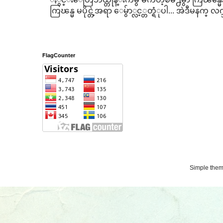
ကြၽန္မ မပိုင္တဲ့အရာ ေမွ်ာ္လင့္တတ္ရံုပါ... အဲဒီမနက္ လက္ဘ
FlagCounter
Simple the