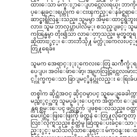
ထားေသာ မ်က္ႏွာေျပာင္ကေလးရယ္၊ ဘာကိုမွဂရ
ပ္ေနျခင္းရယ္ကိုက ေငးၾကည့္ေနခ်င္စ
ဆာင္မွႈရွိလြန္းသည္။ သူမမွာ အိမ္ေထာင္မရွိ
လား၊ သူမ ဘာလုပ္တာပါလိမ့္၊ စသည္ျဖင့္ သူမႏ
ကၽြန္မမွာ တိုး၍သာ လာေတာ့သည္။ မွတ္မွတ္ရရ 
ဆိုထားႏွင့္၊ ေဘးဘီသို႔ မ်က္လံုးကေလးပင့္၍
တြ႔ရေခ်။
သူမက အေရာင္ႏုႏုကေလးေတြ ႀကိဳက္ပံုရ
ပေျပ၊ အဝါေဖ်ာေဖ်ာ့၊ အျပာလြင္လြင္ကေလးမ်ာ
င့္လိုက္ဖက္ေသာ ခြာျမင့္ဖိနပ္ကိုလည္း ေရြးခ
တစ္ခါက ဆိုင္ထဲအဝင္ ဆိုင္ဝမွာပင္ သူမေျခေခါက
မည္သံႏွင့္အတူ သူမပုခံုးေပၚက အိတ္ႀကီး 
န္ကရစ္လမ္းေပၚ ဖင္ထိုင္အက် ျဖစ္ေလသည္။ ဝတ္ထ
မေပါင္တံေဖြးေဖြးကို ဖ်တ္ကနဲ ေတြ႔လိုက္ရေ
လြႊဲလိုက္ရသည္။ စိတ္ထဲမွ ဆြဲထူေပးခ်င္ေသာ္ျင
ည္ႏွင့္ မသိသလိုသာေနရင္း မ်က္ဝန္းေထာင