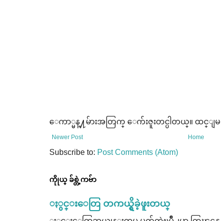
ေကာ္မန္႔မ်ားအတြက္ ေက်းဇူးတင္ပါတယ္။ ထင္ျမင္ခ
Newer Post
Home
Subscribe to:
Post Comments (Atom)
ကိုုယ္ ခ်စ္တဲ့ကဗ်ာ
ႏွင္းေတြ တကယ္ရွိခဲ့ဖူးတယ္
ႏွင္းေတြဘယ္တုန္းကမွ မက်တဲ့ၿမိဳ႕မွာ ကြၽန္မေနတ