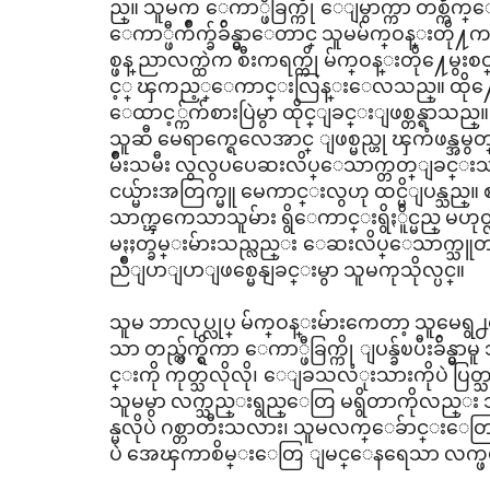
ည္။ သူမက ေကာ္ဖီခြက္ကို ေျမွာက္ကာ တစ္က်ိဳက္ေ
ေကာ္ဖီက်ိဳက္ခ်ခ်ိန္မွာေတာင္ သူမမ်က္ဝန္းတိ
စ္ဖန္ ညာလက္ထဲက စီးကရက္ကို မ်က္ဝန္းတို႔ေမွးစင္
င့္ ၾကည့္ေကာင္းလြန္းေလသည္။ ထို႔ေ
ေထာင့္က်က်စားပြဲမွာ ထိုင္ျခင္းျဖစ္တန္ရာသ
သူဆီ မေရာက္ရေလေအာင္ ျဖစ္မည္ဟု ၾကံဖန္အမ
မ်ိဳးသမီး လွလွပပေဆးလိပ္ေသာက္တတ္ျခင္
ငယ္မ်ားအတြက္မူ မေကာင္းလွဟု ထင္မိျပန္သည္။
သာက္ၾကေသာသူမ်ား ရွိေကာင္းရွိႏိူင္မည္ 
မႏႈတ္ခမ္းမ်ားသည္လည္း ေဆးလိပ္ေသာက္သူတ
ညိဳျပာျပာျဖစ္မေနျခင္းမွာ သူမကုသိုလ္ပင္။
သူမ ဘာလုပ္လုပ္ မ်က္ဝန္းမ်ားကေတာ့ သူမေရွ
သာ တည္လွ်က္ရွိကာ ေကာ္ဖီခြက္ကို ျပန္ခ်ၿပီးခ်ိန္မွ
င္းကို ကုတ္သလိုလို၊ ေျခသလံုးသားကိုပဲ ပြတ
သူမမွာ လက္သည္းရွည္ေတြ မရွိတာကိုလည္
န္မလိုပဲ ဂစ္တာတီးသလား၊ သူမလက္ေခ်ာင္းေတ
ပဲ အေၾကာစိမ္းေတြ ျမင္ေနရေသာ လက္ဖမုိးပိ