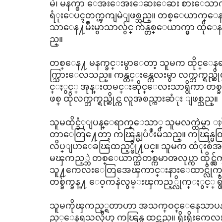
မဲ၊ မနက္စာ ေအးေအးေဆးေဆး စားေသာက္ၿပီးမ
ရံုးေပၚတက္ၾကျမဲျဖစ္သည္။ တစ္ေယာက္ေနထ
သာေန႔မ်ိဳးမွာသာလွ်င္ က်န္တစ္ေယာက္မွာ ထို
ည္။
တစ္ေန႔ မနက္ခင္းမွာေတာ့ သူမက ထိုင္ေနရာမွ
က္သြားေလသည္။ ကန္တင္းန္ကေလးမွာ လက္ဘက္ရည္ဆ
င္ႏွင့္ အုန္းထမင္းဆိုင္ေလးသာရွိကာ တစ
ဖစ္ ထိုလက္ဘက္ရည္ဆိုင္က လူအစည္ကားဆံုး ျဖစ္သည္။
သူမထိုင္ခံုျပန္ေရာက္ေသာ္ သူမလက္ထဲမွာ ႏိ
တာေတြ႔ေတာ့ ကၽြန္မျပံဳးမိသည္။ ကၽြန္မတြက
လိပ္ျပာေခၽြထည့္ဖို႔ပင္။ သူမက ထံုးစံအတိ
မၾကည့္ဘဲ တစ္ေယာက္ထဲတစ္ကမာၻလုပ္ကာ ထိုင္လွ
သူ႔ကေလးေတြအေၾကာင္းနားေထာင္လိုက္၊ စာ
တစ္ခ်က္ခန္႔ ေဝ့ကနဲလွမ္းၾကည့္လိုက္ႏွင့္ 
သူမကိုၾကည့္ရတာဟာ အသက္ဝင္ေနေသာပန္းခ
ည့္ေနရသလိုဟု ကၽြန္မ ထင္သည္။ ရိုးရိုးကေလ