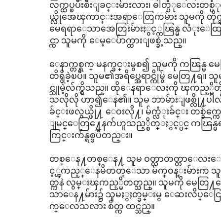
လက္ထပ္ၿပီးစီးျခင္းမ်ားလား၊ ဓါတ္ပံုေလးတစ္ပ
ယ္လိုအေၾကာင္းအရာေတြကမ်ား သူမကို တိုက္ဆို
မေရရာေသာအေတြးမ်ားႏွင့္ကၽြန္မ လံုးေထြးရင
င္ကာ သူမကို ေမ့ေပ်ာက္ထားျဖစ္ခဲ့သည္။
ေနာက္တစ္ရက္ မနက္ခင္းမွစ၍ သူမကို ကၽြန္မ မေတြ
တိရွိခဲ့ၿပီ။ သူမ၏အရိပ္အေရာင္ကိုမွ် မေတြ႔
င္သူမဲ့လ်က္ရွိသည္။ ထိုေနရာေလးကို ၾကည့္မိတို
သလိုလို ဟာ၍ေန၏။ သူမ ဘာမ်ားျဖစ္လို႔ပါလိမ
ခ်င္းဖလွယ္ဖို႔ ေဝးလို႔၊ မ်က္လံုးခ်င္း တစ္ခ်
ျမင္ေတြ႔ေနက်ဟူသည့္စိတ္ႏွင့္ပင္ ကၽြန္မရ
ကြင္းက်န္ရစ္ၿပီတည္း။
တစ္ေန႔တစ္ေန႔ သူမ ဝတ္လာတတ္တာေလးေတ
င့္ၾကည့္ေနမိတတ္ေသာ မ်က္ဝန္းမ်ားက သူ
တ္ကနဲ လွမ္းၾကည့္မိတတ္သည္။ သူမကို မေတြ႔ရ
သာေန႔မ်ား၌ သူမႏွႈတ္ခမ္းမွ ေဆးလိပ္ေငြ႔ေတ
က္ေလသလား စိတ္က ထင္သည္။