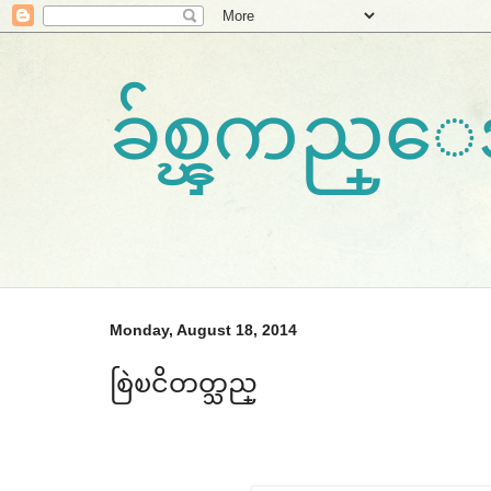
ခ်စ္ၾကည္
Monday, August 18, 2014
စြဲၿငိတတ္သည္