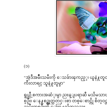
(၁)
“အဲ့ဒီအမ်ိဳးသမီးကို ေသခ်ာၾကည့္၊ ယူနဲ႔
ကီးလာရင္ သူနဲ႔တူမွာ”
ရွယ္လီ့စကားအဆံုးမွာ ညႊန္ျပရာဆီ မသိမသာၾ
စ္ဦး၊ ေန႔စဥ္ထုတ္သတင္းစာ တစ္ေစာင္ကို စိတ္ဝ
သမီးတစ္ဦးကို ေတြ႔လိုက္ရသည္။