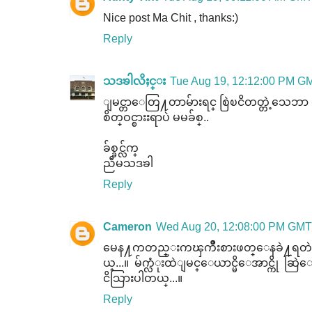
Nice post Ma Chit , thanks:)
Reply
သဒၶါလိႈင္း
Tue Aug 19, 12:12:00 PM G
ျမင္တာေတြ႔တာမ်ားရင္ စြဲၿငိတတ္တဲ့သေ
စိတ္ဝင္စားးရာပဲ မမခ်စ္..
ခ်စ္ခင္လ်က္
ညီမသဒၶါ
Reply
Cameron
Wed Aug 20, 12:08:00 PM GM
မေန႔ကတည္းကၾကိဳးစားဖတ္ေနခဲ႔ရတဲ႔ ပိ
ယ္...။ မ်က္လံုးထဲျမင္ေယာင္မိေအာင္ကို ဆြ
ငိသြားပါတယ္...။
Reply