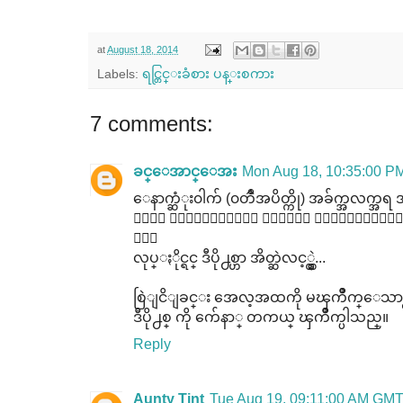
at
August 18, 2014
Labels:
ရင္တြင္းခံစား ပန္းစကား
7 comments:
ခင္ေအာင္ေအး
Mon Aug 18, 10:35:00 
ေနာက္ဆံုး၀ါက် (၀တၳဳအပိတ္ကို) အခ်က္အလက္အ
၀ါက် တည္ေဆာက္ပံု ဒီ့ထက္ ေကာင္းေအာင
ကို
လုပ္ႏိုင္ရင္ ဒီပို႕စ္ဟာ အိတ္ဆဲလင့္န္ထ္ပဲ...
စြဲျငိျခင္း အေလ့အထကို မၾကိဳက္ေသာ္
ဒီပို႕စ္ ကို က်ေနာ္ တကယ္ ၾကိဳက္ပါသည္။
Reply
Aunty Tint
Tue Aug 19, 09:11:00 AM GM