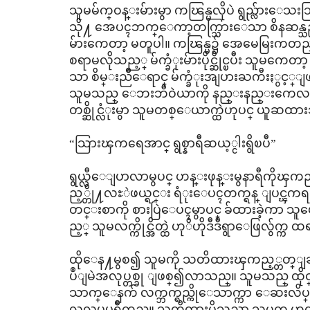
သူမမ်က္ဝန္းမ်ားမွာ ကၽြန္မလိုပဲ ရွည္လ်ားေသ
သို႔ အေပၚဘက္ေကာ့တက္သြားေသာ စိနဆန္သည့္မ်
မ်ားကေတာ့ မတူပါ။ ကၽြန္မ၌ အေမေမြးကတည
စရာမလိုသည့္ မ်က္ခံုးမ်ားပိုင္ဆိုင္ၿပီး သူမကေ
သာ စိမ္းညိဳေရာင္ မ်က္ခံုးအျပားႀကီးႏွင့္ျဖ
သူမသည္ ေဘးဘီဝဲယာကို နည္းနည္းကေလးမွ
တစ္ဆိုင္လံုးမွာ သူမတစ္ေယာက္ထဲဟုပင္ ယူဆထ
“သြားၾကရေအာင္ ရွစ္နာရီဆယ့္ငါးရွိၿပီ”
ရွယ္လီေျပာလာမွပင္ ဟန္းဖုန္းမွနာရီကိုၾကည
ည့္တို႔လႊဲဖယ္ရင္း ရံုးေပၚတက္ရန္ ျပင္
တင္းစာကို စားပြဲေပၚမွာပင္ ခ်ထားခဲ့ကာ သူ
ည့္ သူမလက္ကိုင္အိတ္ထဲ ဟုိဟိုဒီဒီရွာေဖြလွ်က္က
ထိုေန႔မွစ၍ သူမကို သတိထားၾကည့္တတ္ျ
ပဳျမဲအလုပ္တစ္ခု ျဖစ္၍လာသည္။ သူမသည္ ထိုင
သာက္ေနက် လက္ဘက္ရည္ကိုေသာက္ကာ ေဆးလိပ္ 
လွလွပပရွိဳက္သည္။ သတိထားမိသည္မွာ သူမက ဟု