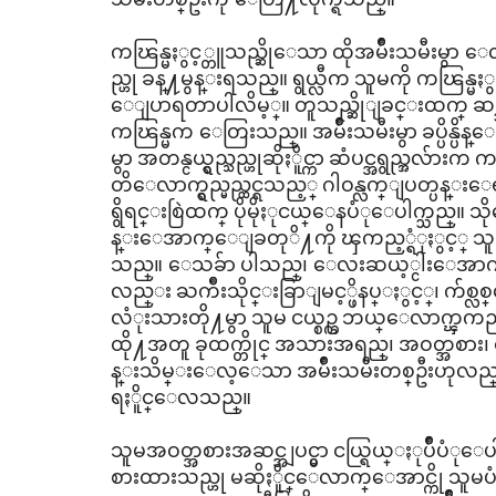
ကၽြန္မႏွင့္တူသည္ဆိုေသာ ထိုအမ်ိဳးသမီးမွာ ေ
ည္ဟု ခန္႔မွန္းရသည္။ ရွယ္လီက သူမကို ကၽြန္မ
ေျပာရတာပါလိမ့္။ တူသည္ဆိုျခင္းထက္ ဆင္သည္ဟု 
ကၽြန္မက ေတြးသည္။ အမ်ိဳးသမီးမွာ ခပ္ပိန္ပိ
မွာ အတန္ငယ္ရွည္သည္ဟုဆိုႏိူင္ကာ ဆံပင္အရွည္အလ်ား
တိေလာက္ရွည္မည္ထင္ရသည့္ ဂါဝန္လက္ျပတ္ပန္း
ရွိရင္းစြဲထက္ ပိုမိုႏုငယ္ေနပံုေပါက္သည္။ 
န္းေအာက္ေျခတုိ႔ကို ၾကည့္ရံုႏွင့္ သူမ
သည္။ ေသခ်ာ ပါသည္၊ ေလးဆယ့္ငါးေအာက္ ဘယ္
လည္း ႀကိဳးသိုင္းခြာျမင့္ဖိနပ္ႏွင့္၊ က
လံုးသားတို႔မွာ သူမ ငယ္စဥ္က ဘယ္ေလာက္ၾက
ထို႔အတူ ခုထက္တိုင္ အသားအရည္၊ အဝတ္အစား၊ စတိုင
န္းသိမ္းေလ့ေသာ အမ်ိဳးသမီးတစ္ဦးဟု
ရႏိူင္ေလသည္။
သူမအဝတ္အစားအဆင္အျပင္မွာ ငယ္ရြယ္ႏုပ်ိဳပ
စားထားသည္ဟု မဆိုႏိူင္ေလာက္ေအာင္ကို သူမ